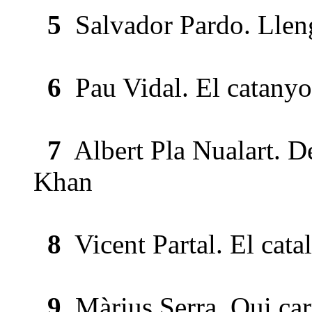
5
Salvador Pardo. Lleng
6
Pau Vidal. El catanyol
7
Albert Pla Nualart. D
Khan
8
Vicent Partal. El cata
9
Màrius Serra. Qui carr