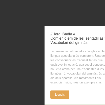
// Jordi Badia //
Com en diem de les ‘sentadillas’
Vocabulari del gimnàs
La presència del castellà i l’anglès en la
llengua quotidiana és persistent. Una de
les conseqüències d’aquest fet és que
qualsevol innovació, qualsevol concept
nou ens arriba per una d’aquestes dues
llengües. El vocabulari del gimnàs, és a
dir, dels aparells, els moviments i els
exercicis físics, n’és un exemple clar.
Llegeix