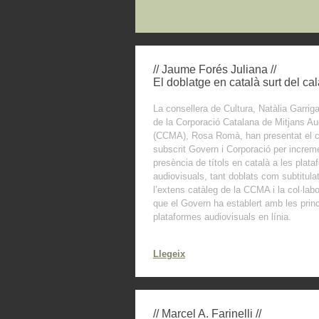
// Jaume Forés Juliana //
El doblatge en català surt del cal
La consellera de Cultura, Natàlia Garriga
de la Corporació Catalana de Mitjans Au
(CCMA), Rosa Romà, han presentat el 
subscrit Govern i Corporació per increme
presència de títols en català a les plat
audiovisuals, tant doblats com subtitulat
l’extens catàleg de la CCMA i la col·lab
que el Govern ha establert amb les princ
plataformes audiovisuals en línia.
Llegeix
// Marcel A. Farinelli //