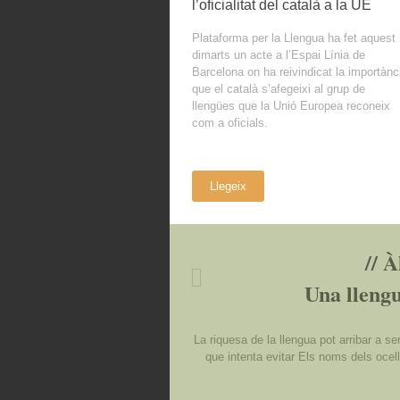
l’oficialitat del català a la UE
Plataforma per la Llengua ha fet aquest
dimarts un acte a l’Espai Línia de
Barcelona on ha reivindicat la importànc
que el català s’afegeixi al grup de
llengües que la Unió Europea reconeix
com a oficials.
Llegeix
// À
Una llengu
La riquesa de la llengua pot arribar a s
que intenta evitar Els noms dels ocell