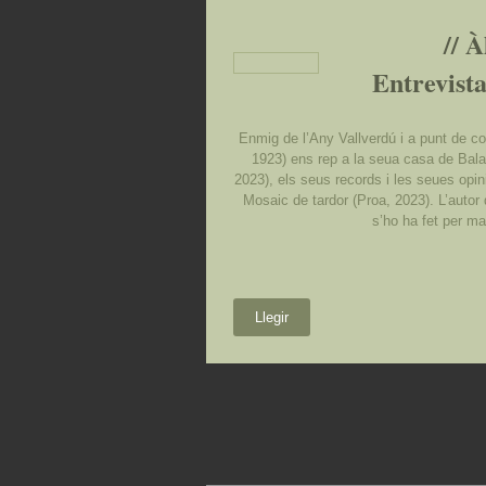
// À
Entrevista
Enmig de l’Any Vallverdú i a punt de com
1923) ens rep a la seua casa de Balag
2023), els seus records i les seues opin
Mosaic de tardor (Proa, 2023). L’autor
s’ho ha fet per mant
Llegir