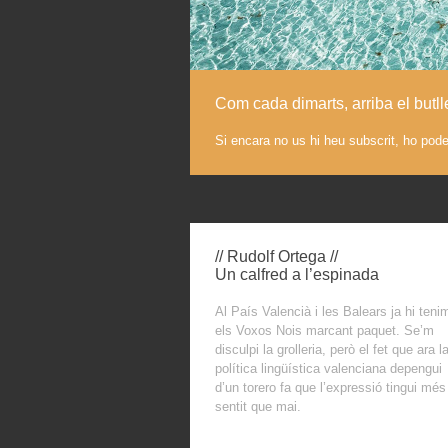
Com cada dimarts, arriba el butl
Si encara no us hi heu subscrit, ho pod
// Rudolf Ortega //
Un calfred a l’espinada
Al País Valencià i les Balears ja hi teni
els Voxos Nois marcant paquet. Se’m
disculpi la grolleria, però el fet que ara l
política lingüística valenciana depengui
d’un torero fa que l’expressió tingui més
sentit que mai.