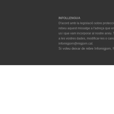
INFOLLENGUA
D'acord amb la legislació sobre protec
rebeu aquest missatge a l'adreça que ens
us i que vam incorporar al nostre arxiu. T
a les vostres dades, modificar-les o cance
infomigjorn@migjorn.cat.
Si voleu deixar de rebre Infomigjorn, f