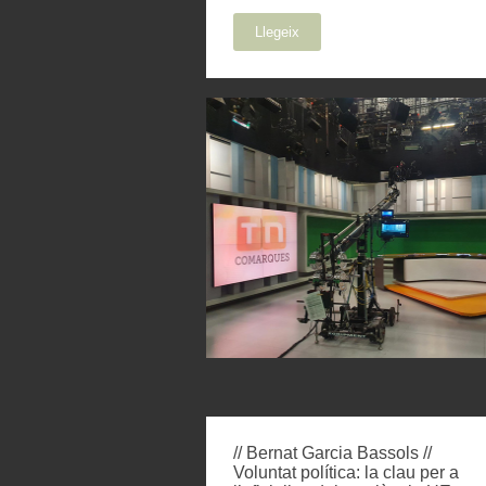
Llegeix
// Bernat Garcia Bassols //
Voluntat política: la clau per a