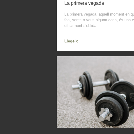
La primera vegada
La primera vegada, aquell moment en qu
fas, sents o veus alguna cosa, és una 
difícilment s'oblida.
Llegeix