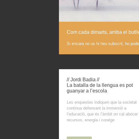
Com cada dimarts, arriba el butl
Si encara no us hi heu subscrit, ho pod
// Jordi Badia //
La batalla de la llengua es pot
guanyar a l’escola
Les enquestes indiquen que la societat
continua defensant la immersió a
l’educació, que és l’àmbit on cal abocar
recursos, energia i coratge