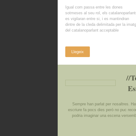
Igual com passa entre les dones
sotmeses al seu rol, els catalanoparlant
es vigilaran entre si, i es mantindran
dintre de la cleda delimitada per la imat
del catalanoparlant acceptable
Llegeix
//T
Es
Sempre han parlat per nosaltres. Hav
escriure fa pocs dies però no puc reco
podria imaginar una escena versembl