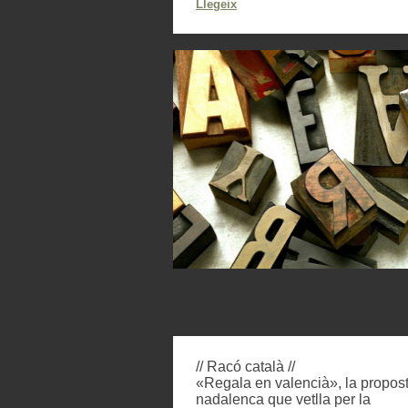
Llegeix
// Racó català //
«Regala en valencià», la propos
nadalenca que vetlla per la