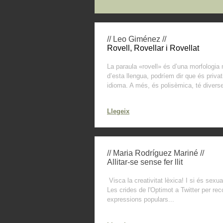
// Leo Giménez //
Rovell, Rovellar i Rovellat
La paraula «rovell» és d’una morfologia 
d’esta llengua, podríem dir que és privat
idioma. A més, és polisèmica, té divers
Llegeix
// Maria Rodríguez Mariné //
Allitar-se sense fer llit
Visca la creativitat lèxica! I si és sexu
Les crides de l'Optimot a Twitter per reco
expressions populars...