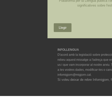
Plataforma per la Llengua publica l'
significatives sobre l'es
Llegir
INFOLLENGUA
D'acord amb la legislació sobre protec
rebeu aquest missatge a l'adreça que ens
us i que vam incorporar al nostre arxiu. T
a les vostres dades, modificar-les o cance
infomigjorn@migjorn.cat.
Si voleu deixar de rebre Infomigjorn, f