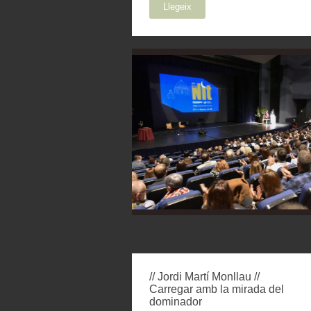
Llegeix
// Jordi Martí Monllau //
Carregar amb la mirada del
dominador