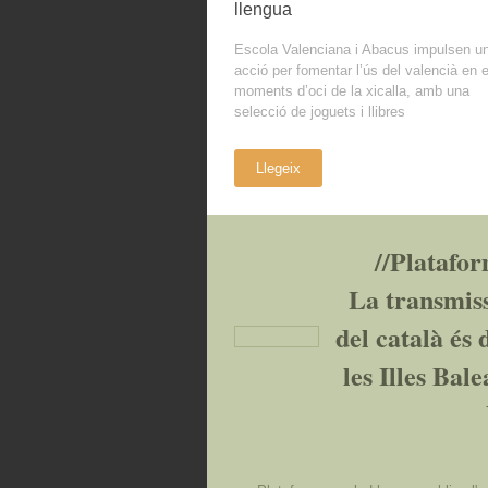
llengua
Escola Valenciana i Abacus impulsen u
acció per fomentar l’ús del valencià en e
moments d’oci de la xicalla, amb una
selecció de joguets i llibres
Llegeix
//Platafor
La transmiss
del català és
les Illes Bale