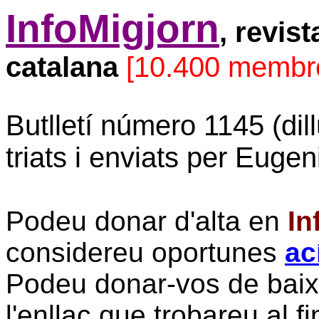
InfoMigjorn
, revis
catalana
[10.400 membr
Butlletí número 1145 (dil
triats i enviats per Eugen
Podeu donar d'alta en
In
considereu oportunes
ac
Podeu donar-vos de bai
l'enllaç que trobareu al fi