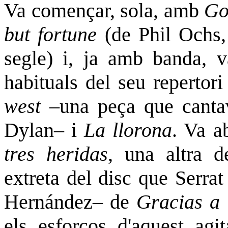
Va començar, sola, amb
Go
but fortune
(de Phil Ochs,
segle) i, ja amb banda, 
habituals del seu repertori
west
–una peça que cantav
Dylan– i
La llorona
. Va a
tres heridas
, una altra d
extreta del disc que Serra
Hernández– de
Gracias a 
els esforços d'aquest agit