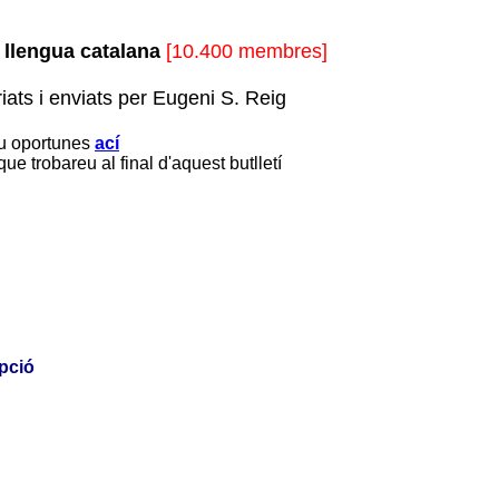
e llengua catalana
[10.400 membres]
iats i enviats per Eugeni S. Reig
eu oportunes
ací
 que trobareu al final d'aquest butlletí
upció