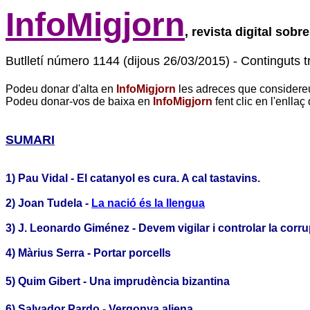
InfoMigjorn
, revista digital sobr
Butlletí número 1144 (dijous 26/03/2015) - Continguts tr
Podeu donar d'alta en
InfoMigjorn
les adreces que consider
Podeu donar-vos de baixa en
InfoMigjorn
fent clic en l'enllaç
SUMARI
1) Pau Vidal - El catanyol es cura.
A cal tastavins.
2)
Joan Tudela -
La nació és la llengua
3) J. Leonardo Giménez -
Devem vigilar i controlar la corr
4) Màrius Serra -
Portar porcells
5)
Quim Gibert -
Una imprudència bizantina
6)
Salvador Pardo - Vergonya aliena