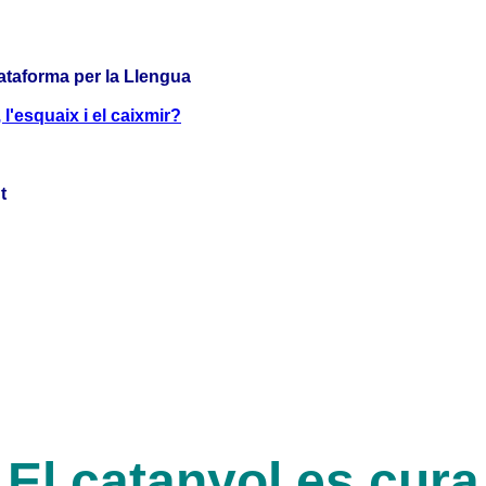
lataforma per la Llengua
l'esquaix i el caixmir?
t
El catanyol es cura