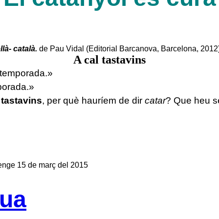
llà- català.
de Pau Vidal (Editorial Barcanova, Barcelona, 2012
A cal tastavins
 temporada.»
porada.»
m
tastavins
, per què hauríem de dir
catar
? Que heu se
nge 15 de març del 2015
gua