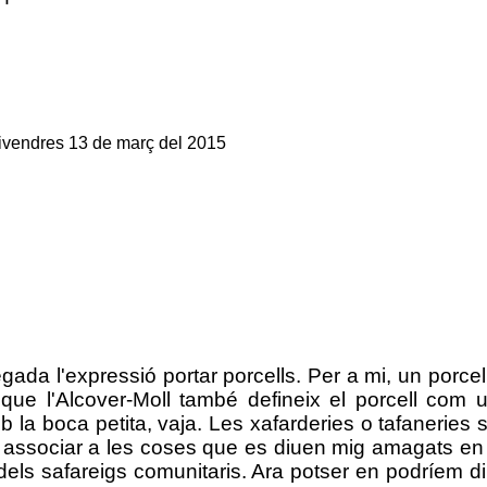
ivendres 13 de març del 2015
vegada l'expressió portar porcells. Per a mi, un porce
bo que l'Alcover-Moll també defineix el porcell co
boca petita, vaja. Les xafarderies o tafaneries són 
 associar a les coses que es diuen mig amagats en 
dels safareigs comunitaris. Ara potser en podríem dir