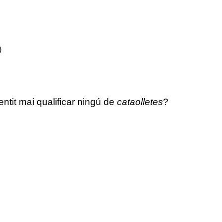
)
ntit mai qualificar ningú de
cataolletes
?