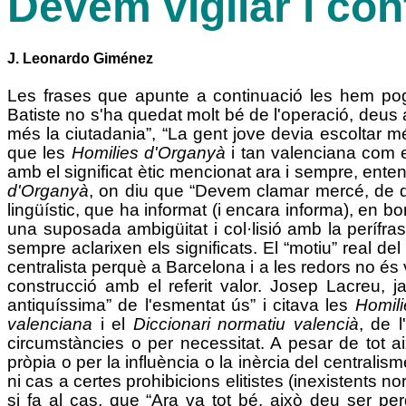
Devem vigilar i con
J. Leonardo Giménez
Les frases que apunte a continuació les hem pogu
Batiste no s'ha quedat molt bé de l'operació, deus 
més la ciutadania”, “La gent jove devia escoltar més
que les
Homilies d'Organyà
i tan valenciana com e
amb el significat ètic mencionat ara i sempre, ent
d'Organyà
, on diu que “Devem clamar mercé, de di
lingüístic, que ha informat (i encara informa), en bo
una suposada ambigüitat i col·lisió amb la perífra
sempre aclarixen els significats. El “motiu” real de
centralista perquè a Barcelona i a les redors no és 
construcció amb el referit valor. Josep Lacreu, j
antiquíssima” de l'esmentat ús” i citava les
Homil
valenciana
i el
Diccionari normatiu valencià
, de l
circumstàncies o per necessitat. A pesar de tot a
pròpia o per la influència o la inèrcia del centralis
ni cas a certes prohibicions elitistes (inexistents 
si fa al cas, que “Ara va tot bé, això deu ser p