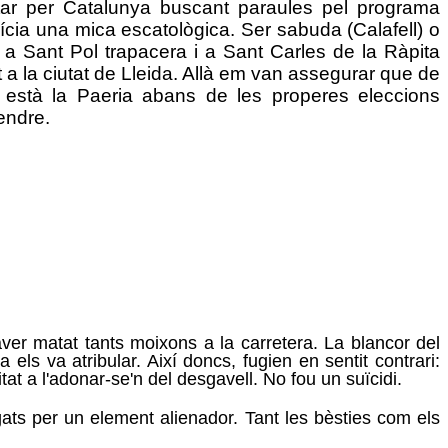
ar per Catalunya buscant paraules pel programa
lícia una mica escatològica. Ser sabuda (Calafell) o
a Sant Pol trapacera i a Sant Carles de la Ràpita
a la ciutat de Lleida. Allà em van assegurar que de
 està la Paeria abans de les properes eleccions
endre.
ver matat tants moixons a la carretera. La blancor del
els va atribular. Així doncs, fugien en sentit contrari:
tat a l'adonar-se'n del desgavell. No fou un suïcidi.
ats per un element alienador. Tant les bèsties com els