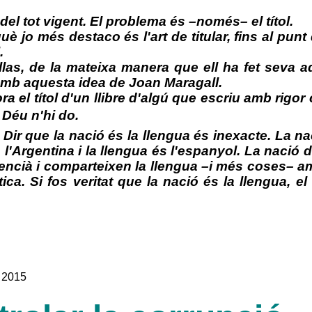
i del tot vigent. El problema és –només– el títol.
è jo més destaco és l'art de titular, fins al punt
.
llas, de la mateixa manera que ell ha fet seva aq
amb aquesta idea de Joan Maragall.
ora el títol d'un llibre d'algú que escriu amb rig
t Déu n'hi do.
. Dir que la nació és la llengua és inexacte. La n
s l'Argentina i la llengua és l'espanyol. La nació
lencià i comparteixen la llengua –i més coses– am
ica. Si fos veritat que la nació és la llengua, 
l 2015