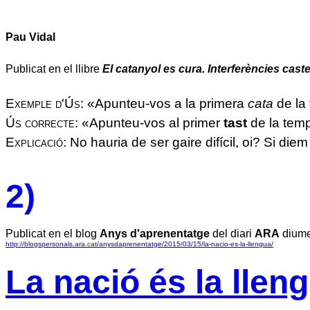
Pau Vidal
Publicat en el llibre
El catanyol es cura. Interferències caste
Exemple d'Ús:
«Apunteu-vos a la primera
cata
de la
Ús correcte:
«Apunteu-vos al primer
tast
de la tem
Explicació:
No hauria de ser gaire difícil, oi? Si die
2)
Publicat en el blog
Anys d'aprenentatge
del diari
ARA
diume
http://blogspersonals.ara.cat/anysdaprenentatge/2015/03/15/la-nacio-es-la-llengua/
La nació és la llen