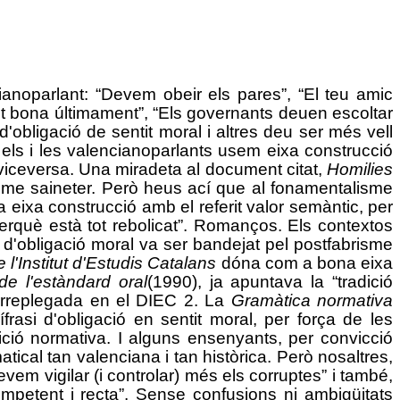
anoparlant: “Devem obeir els pares”, “El teu amic
olt bona últimament”, “Els governants deuen escoltar
d'obligació de sentit moral i altres deu ser més vell
 els i les valencianoparlants usem eixa construcció
 viceversa. Una miradeta al document citat,
Homilies
isme saineter. Però heus ací que al fonamentalisme
ia eixa construcció amb el referit valor semàntic, per
perquè està tot rebolicat”. Romanços. Els contextos
it d'obligació moral va ser bandejat pel postfabrisme
e l'Institut d'Estudis Catalans
dóna com a bona eixa
e l'estàndard oral
(1990), ja apuntava la “tradició
arreplegada en el DIEC 2. La
Gramàtica normativa
ífrasi d'obligació en sentit moral, per força de les
ició normativa. I alguns ensenyants, per convicció
atical tan valenciana i tan històrica. Però nosaltres,
vem vigilar (i controlar) més els corruptes” i també,
mpetent i recta”. Sense confusions ni ambigüitats