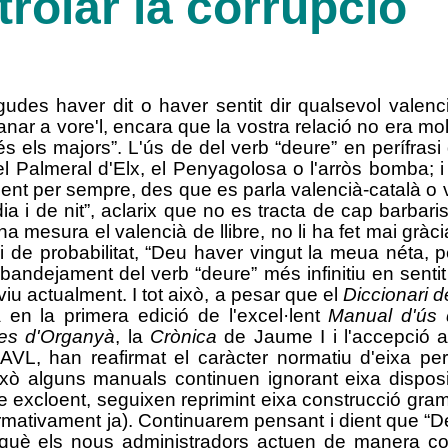
trolar la corrupció
des haver dit o haver sentit dir qualsevol valenci
anar a vore'l, encara que la vostra relació no era m
 els majors”. L'ús de del verb “deure” en perífrasi 
l Palmeral d'Elx, el Penyagolosa o l'arròs bomba; i
enent per sempre, des que es parla valencià-català o
a i de nit”, aclarix que no es tracta de cap barbar
na mesura el valencià de llibre, no li ha fet mai gràc
si de probabilitat, “Deu haver vingut la meua néta, 
l bandejament del verb “deure” més infinitiu en sent
viu actualment. I tot això, a pesar que el
Diccionari d
a en la primera edició de l'excel·lent
Manual d'ús d
ies d'Organyà
, la
Crònica
de Jaume I i l'accepció 
'AVL, han reafirmat el caràcter normatiu d'eixa per
ixò alguns manuals continuen ignorant eixa dispos
me excloent, seguixen reprimint eixa construcció gram
normativament ja). Continuarem pensant i dient que “De
erquè els nous administradors actuen de manera co