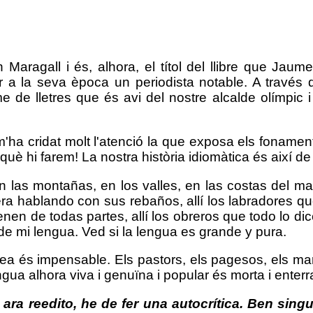
 Maragall i és, alhora, el títol del llibre que Ja
a la seva època un periodista notable. A través del r
ome de lletres que és avi del nostre alcalde olímp
ha cridat molt l'atenció la que exposa els fonaments
uè hi farem! La nostra història idiomàtica és així de 
las montañas, en los valles, en las costas del mar
 hablando con sus rebaños, allí los labradores que
nen de todas partes, allí los obreros que todo lo d
de mi lengua. Ved si la lengua es grande y pura.
a és impensable. Els pastors, els pagesos, els mari
engua alhora viva i genuïna i popular és morta i enter
ara reedito, he de fer una autocrítica. Ben singul