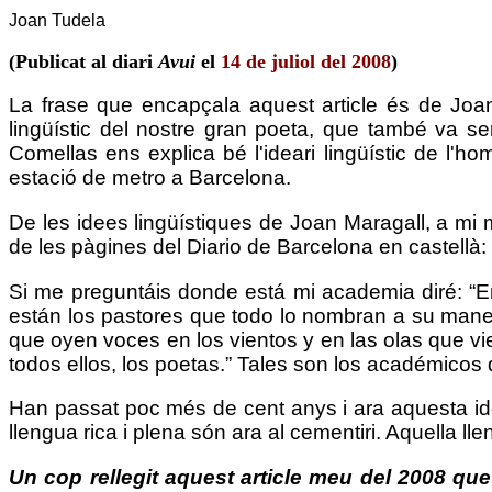
Joan Tudela
(Publicat al diari
Avui
el
14 de juliol del 2008
)
La frase que encapçala aquest article és de Joan
lingüístic del nostre gran poeta, que també va ser 
Comellas ens explica bé l'ideari lingüístic de l'h
estació de metro a Barcelona.
De les idees lingüístiques de Joan Maragall, a mi m'
de les pàgines del Diario de Barcelona en castellà: q
Si me preguntáis donde está mi academia diré: “En 
están los pastores que todo lo nombran a su manera
que oyen voces en los vientos y en las olas que vie
todos ellos, los poetas.” Tales son los académicos 
Han passat poc més de cent anys i ara aquesta ide
llengua rica i plena són ara al cementiri. Aquella ll
Un cop rellegit aquest article meu del 2008 que 