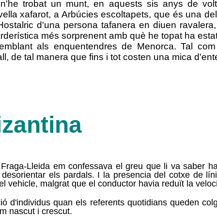
'he trobat un munt, en aquests sis anys de volt
ivella xafarot, a Arbúcies escoltapets, que és una de
stalric d'una persona tafanera en diuen ravalera, 
rderística més sorprenent amb què he topat ha estat 
 semblant als enquentendres de Menorca. Tal com
, de tal manera que fins i tot costen una mica d'ent
zantina
 Fraga-Lleida em confessava el greu que li va saber ha
orientar els pardals. I la presencia del cotxe de línia 
el vehicle, malgrat que el conductor havia reduït la veloci
 d'individus quan els referents quotidians queden colg
m nascut i crescut.