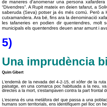
de maneres d'anomenar una persona xafardera n
“Divendres”. A Rupit mateix en deien tafarut, a Sol
saberuda (Seva) potser ja és més comú. Però a Ho
cutxamandera. Ara bé, fins ara la denominació xafa
les tafaneries en podien dir quentendres, molt
municipals els quentendres deuen anar amunt i avall
5)
Una imprudència bi
Quim Gibert
L'endemà de la nevada del 4-2-15, el xòfer de la ruta
paisatge, en una comarca poc habituada a la neu, va des
directes a la mort, s'estampaven contra la part frontal d
L'escena és una metàfora del que passa a una població
humans som territorials, ens identifiquem pel lloc on he