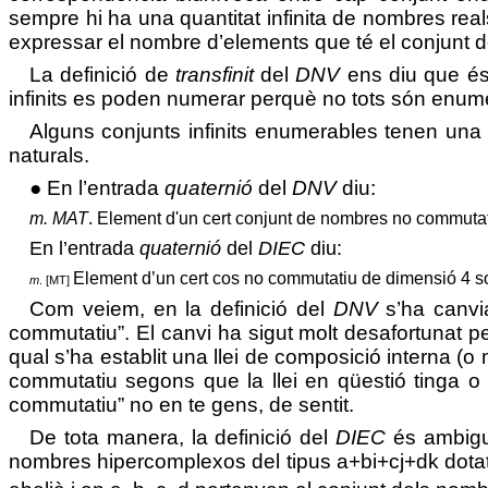
sempre hi ha una quantitat infinita de nombres real
expressar el nombre d’elements que té el conjunt
La definició de
transfinit
del
DNV
ens diu que és
infinits es poden numerar perquè no tots són enum
Alguns conjunts infinits enumerables tenen una c
naturals.
● En l’entrada
quaternió
del
DNV
diu:
m.
MAT
.
Element d'un cert conjunt de nombres no commutat
En l’entrada
quaternió
del
DIEC
diu:
Element d’un cert cos no commutatiu de dimensió 4 s
m
.
[MT]
Com veiem, en la definició del
DNV
s’ha canvia
commutatiu”. El canvi ha sigut molt desafortunat 
qual s’ha establit una llei de composició interna (o 
commutatiu segons que la llei en qüestió tinga o 
commutatiu” no en te gens, de sentit.
De tota manera, la definició del
DIEC
és ambigua
nombres hipercomplexos del tipus a+bi+cj+dk dotat d