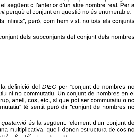
l següent o l’anterior d’un altre nombre real. Per a
nit
perquè el conjunt en qüestió no és enumerable.
ts infinits”, però, com hem vist, no tots els conjunts
 conjunt dels subconjunts del conjunt dels nombres
la definició del
DIEC
per “conjunt de nombres no
atiu ni no commutatiu. Un conjunt de nombres en el
grup, anell, cos, etc., sí que pot ser commutatiu o no
mutatiu” té sentit però dir “conjunt de nombres no
e
quaternió
és la següent: 'element d’un conjunt de
na multiplicativa, que li donen estructura de cos no
2
2
2