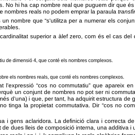
s. No hi ha cap nombre real que puguem dir que és e
 de nombres reals no podem emprar la paraula
transfi
 un nombre que “
s'utilitza per a numerar els conjun
erables.
ardinalitat superior a àlef zero, com
és el cas del
iu de dimensió 4, que conté els nombres complexos.
obre els nombres reals, que conté els nombres complexos.
t l’expressió “cos no commutatiu” que apareix en 
perquè un conjunt de nombres no pot ser ni commut
més d’una) i que, per tant, ha adquirit estructura de 
no tinga la propietat commutativa. Dir “cos no com
 i gens aclaridora. La definició clara i correcta d
e dues lleis de composició interna, una additiva i u