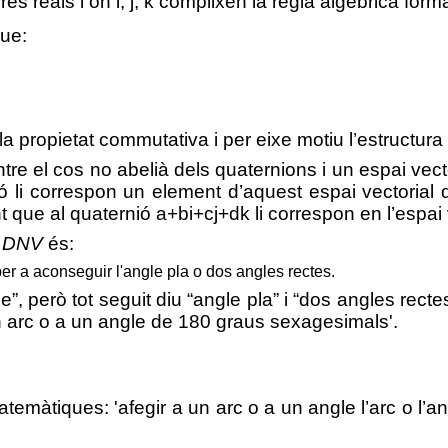
es reals i on i, j, k complixen la regla algèbrica forma
que:
a propietat commutativa i per eixe motiu l’estructura 
re el cos no abelià dels quaternions i un espai vecto
aternió li correspon un element d’aquest espai vector
 que al quaternió a+bi+cj+dk li correspon en l’espai ve
l
DNV
és:
per a aconseguir l'angle pla o dos angles rectes.
le”, però tot seguit diu “angle pla” i “dos angles rec
un arc o a un angle de 180 graus sexagesimals
'.
temàtiques: 'afegir a un a
rc o a un angle l’arc o l’