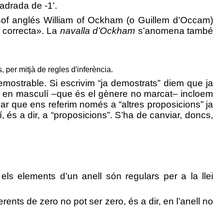
uadrada de -1'.
òsof anglés
William of Ockham (o Guillem d’Occam)
a correcta». La
navalla d’Ockham
s’anomena també
 per mitjà de regles d'inferència.
emostrable. Si escrivim
“
ja demostrats” diem que ja
s” en masculí –que és el gènere no marcat– incloem
ar que ens referim només a “altres proposicions” ja
 és a dir, a “proposicions”. S’ha de canviar, doncs,
s els elements d’un anell són regulars per a la llei
erents de zero no pot ser zero, és a dir, en l’anell no