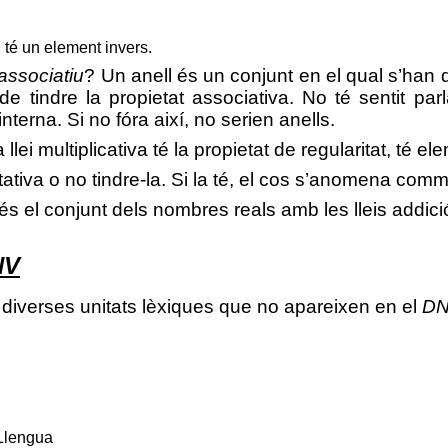
 té un element invers.
 associatiu
? Un anell és un conjunt
en el qual s’han d
 de tindre la propietat associativa. No té sentit pa
terna. Si no fóra així, no serien anells.
a llei multiplicativa té la propietat de regularitat, té 
utativa o no tindre-la. Si la té, el cos s’anomena comm
l conjunt dels nombres reals amb les lleis addició i
NV
 diverses unitats lèxiques que no apareixen en el
D
Llengua