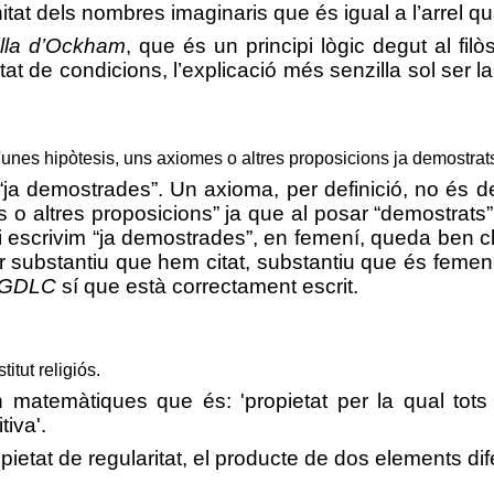
nitat dels nombres imaginaris que és igual a l’arrel q
lla d’Ockham
, que és un principi lògic degut al fil
at de condicions, l’explicació més senzilla sol ser l
unes hipòtesis, uns axiomes o altres proposicions ja demostrats,
“
ja demostrades”. Un axioma, per definició, no és d
 o altres proposicions” ja que al posar “demostrat
 escrivim “ja demostrades”, en femení, queda ben cl
 substantiu que hem citat, substantiu que és femení,
GDLC
sí que està correctament escrit.
itut religiós.
 en matemàtiques que és:
'propietat per la qual tot
tiva'.
ropietat de regularitat, el producte de dos elements dif