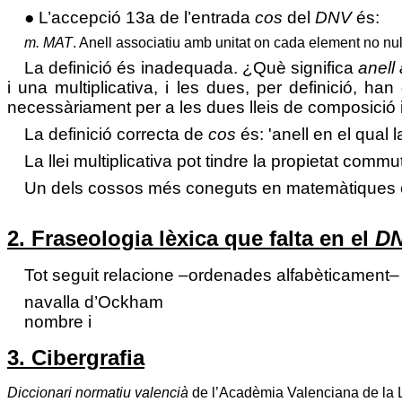
● L’accepció 13a de l’entrada
cos
del
DNV
és:
m.
MAT
.
Anell associatiu amb unitat on cada element no nul
La definició és inadequada. ¿Què significa
anell
i una multiplicativa, i les dues, per definició, han
necessàriament per a les dues lleis de composició in
La definició correcta de
cos
és:
'anell en el qual l
La llei multiplicativa pot tindre la propietat comm
Un dels cossos més coneguts en matemàtiques és e
2. Fraseologia lèxica que falta en el
D
Tot seguit relacione –ordenades alfabèticament–
navalla d’Ockham
nombre i
3. Cibergrafia
Diccionari normatiu valencià
de l’Acadèmia Valenciana de la 