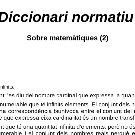
Diccionari normatiu
Sobre matemàtiques (2)
finits.
t: 'es diu del nombre cardinal que expressa la quanti
numerable que té infinits elements. El conjunt dels 
na correspondència biunívoca entre el conjunt del n
re que expressa eixa cardinalitat és un nombre transf
t que té una quantitat infinita d’elements, però no 
merable i el conjunt dels nombres reals perquè 