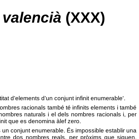
 valencià
(XXX)
tat d’elements d’un conjunt infinit enumerable'.
nombres racionals també té infinits elements i també
ombres naturals i el dels nombres racionals i, per
init que es denomina àlef zero.
és un conjunt enumerable. És impossible establir una
entre dos nombres reals, per pròxims que siguen,