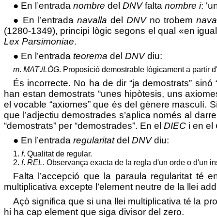
● En l’entrada
nombre
del
DNV
falta
nombre i
:
'u
● En l’entrada
navalla
del
DNV
no trobem
nava
(1280-1349), principi
lògic
segons el qual «en igualt
Lex Parsimoniae
.
● En l’entrada
teorema
del
DNV
diu:
m
.
MAT
./
LÒG
.
Proposició demostrable lògicament a partir d'
És incorrecte. No ha de dir “
ja demostrats” sinó
han estan demostrats “unes hipòtesis, uns axiomes
el vocable “axiomes” que és del gènere masculí. Si
que l’adjectiu demostrades s’aplica només al darrer
“demostrats” per “demostrades”. En el
DIEC
i en el
● En l’entrada
regularitat
del
DNV
diu:
1.
f
. Qualitat de regular.
2.
f
.
REL
. Observança exacta de la regla d'un orde o d'un inst
Falta l’accepció que la paraula regularitat té
multiplicativa excepte l’element neutre de la llei addi
Açò significa que si una llei multiplicativa té la p
hi ha cap element que siga divisor del zero.