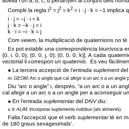
abelià i on a, b, c, d pertanyen al conjunt dels nombr
2
2
2
Complir la regla i
= j
= k
= i · j · k = –1 implica 
i · j = –j · i = k
j · k = –k · j = i
k · i = –i · k = j
Com veiem, la multiplicació de quaternions no té l
Es pot establir una correspondència biunívoca ent
(0, i, 0, 0); (0, 0, j, 0); (0, 0, 0, k)]. A cada qu
vectorial li correspon un quaternió.
Es veu fàcilment
● La tercera accepció de l’entrada
suplement
de
m.
GEOM
.
Arc o angle que cal afegir a un arc o a un angle 
Diu “a
rc o angle” i, després, “a un arc o a un ang
cal afegir a un arc o a un angle per a aconseguir 
● En l’entrada
suplementar
del
DNV
diu:
v. tr.
ALIM
.
Incorporar suplements nutritius (als aliments).
Falta l’accepció que el verb
suplementar
té en ma
de 180 graus sexagesimals
'.