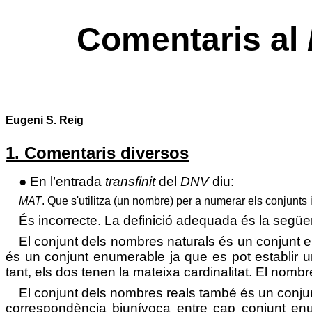
Comentaris al
Eugeni S. Reig
1. Comentaris diversos
● En l’entrada
transfinit
del
DNV
diu:
MAT
.
Que s'utilitza (un nombre) per a numerar els conjunts in
És incorrecte. La definició adequada és la següen
El conjunt dels nombres naturals és un conjunt e
és un conjunt enumerable ja que es pot establir u
tant, els dos tenen la mateixa cardinalitat. El nomb
El conjunt dels nombres reals també és un conjun
correspondència biunívoca entre cap conjunt enu