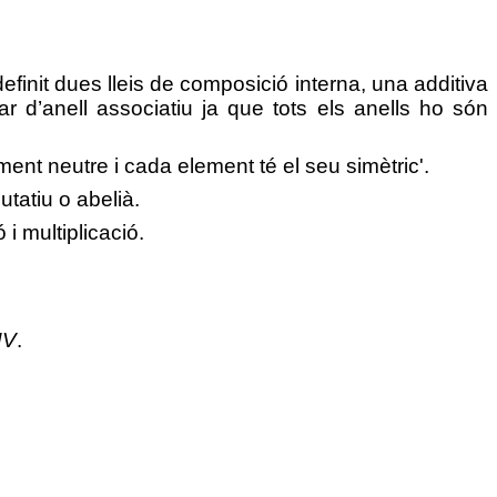
efinit dues lleis de composició interna, una additiva
rlar d’anell associatiu ja que tots els anells ho són
element neutre i cada element té el seu simètric'.
utatiu o abelià.
 multiplicació.
NV
.