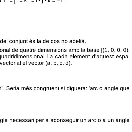
l i
= j
= k
= i · j · k = –1'.
del conjunt és la de cos no abelià.
rial de quatre dimensions amb la base [(1, 0, 0, 0);
ial quadridimensional i a cada element d’aquest espai
ctorial el vector (a, b, c, d).
tes”. Seria més congruent si diguera:
'a
rc o angle que
angle necessari per a aconseguir un arc o a un angle