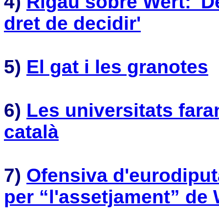
4)
Rigau sobre Wert: 'De
dret de decidir'
5)
E
l gat i les granotes
6)
Les universitats far
català
7)
Ofensiva d'eurodiput
per “l'assetjament” de 