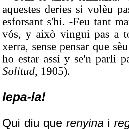
aquestes deries si volèu p
esforsant s'hi. -Feu tant m
vós, y això vingui pas a 
xerra, sense pensar que sèu
ho estar assí y se'n parli 
Solitud
, 1905).
Iepa-la!
Qui diu que
renyina
i
re