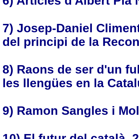
6)
Articles d'Albert Pla 
7)
Josep-Daniel Climent
del principi de la Reco
8) Raons de ser d'un ful
les llengües en la Cat
9)
Ramon Sangles i Mol
10) El futur del català,