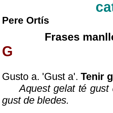
ca
Pere Ortís
Frases manll
G
Gusto a. 'Gust a'.
Tenir g
Aquest gelat té gust
gust de bledes.