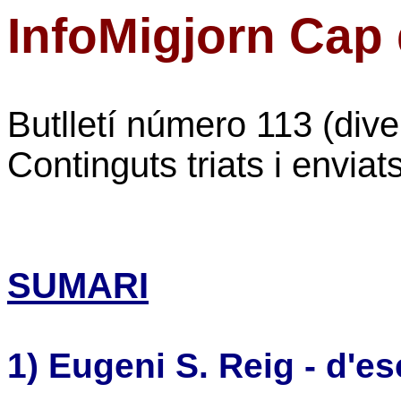
InfoMigjorn Cap
Butlletí número 113 (div
Continguts triats i envia
SUMARI
1) Eugeni S. Reig -
d'esc