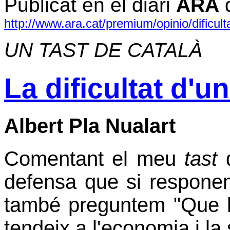
Publicat en el diari
ARA
d
http://www.ara.cat/premium/opinio/dificu
UN TAST DE CATALÀ
La dificultat d'u
Albert Pla Nualart
Comentant el meu
tast
d
defensa que si responem
també preguntem "Que hi
tendeix a l'economia i la 