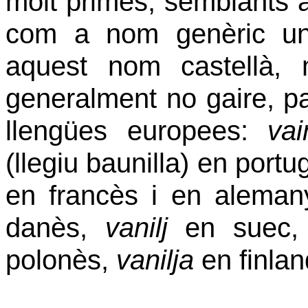
molt primes, semblants a 
com a nom genèric un
aquest nom castellà
generalment no gaire, pa
llengües
europees:
vai
(llegiu baunilla) en port
en francès i en alema
danès,
vanilj
en suec
polonès,
vanilja
en finla