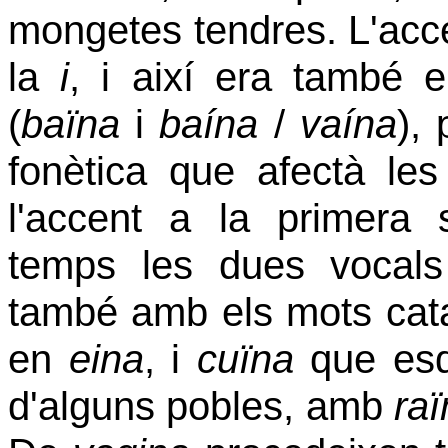
mongetes tendres. L'acce
la
i
, i així era també
(
baïna
i
baína
/
vaína
),
fonètica que afectà le
l'accent a la primera 
temps les dues vocals
també amb
els mots ca
en
eina
, i
cuïna
que es
d'alguns pobles, amb
ra