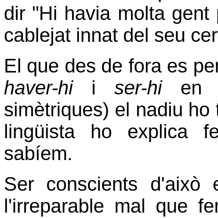
dir "Hi havia molta gent 
cablejat innat del seu cerv
El que des de fora es perc
haver-hi
i
ser-hi
en 
simètriques) el nadiu ho t
lingüista ho explica 
sabíem.
Ser conscients d'això
l'irreparable mal que f