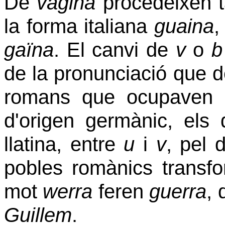
De
vagina
procedeixen 
la forma italiana
guaina
,
gaïna
. El canvi de
v
o
de la pronunciació
que de
romans que ocupaven
d'origen germànic, els
llatina, entre
u
i
v
, pel 
pobles romànics trans
mot
werra
feren
guerra
,
Guillem
.