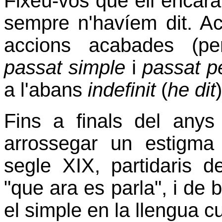
Fixeu-vos que ell encar
sempre n'havíem dit. Ac
accions acabades (pe
passat simple
i
passat pe
a l'abans
indefinit
(
he dit
)
Fins a finals del anys 
arrossegar un estigma
segle XIX, partidaris del
"que ara es parla", i de 
el simple en la llengua cu