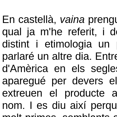
En castellà,
vaina
prengu
qual ja m'he referit, i
d
distint i etimologia u
parlaré un altre dia. Ent
d'Amèrica en els segl
aparegué per devers e
extreuen el producte 
nom. I es diu així perq