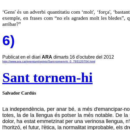
‘Gens' és un adverbi quantitatiu com ‘molt', ‘força', ‘bastant'
exemple, en frases com “no els agraden molt les bledes”, qu
arribar?”
6)
Publicat en el diari
ARA
dimarts 16 d'octubre del 2012
http://www.ara.cat/premium/opinio/Sant-tornem-hi_0_793120704.html
Sant tornem-hi
Salvador Cardús
La independència, per anar bé, a més d'emancipar-nos d
totes, la de la llengua és potser la més notable. De la
dolor, ha estat emmetzinat per una verinosa llengua, n'
l'horitzó, el futur, l'ètica, la normalitat improbable, els