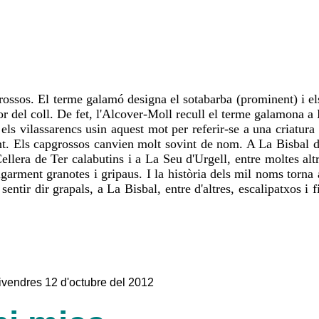
ossos. El terme galamó designa el sotabarba (prominent) i els
rior del coll. De fet, l'Alcover-Moll recull el terme galamona a
 els vilassarencs usin aquest mot per referir-se a una criatur
nt. Els capgrossos canvien molt sovint de nom. A La Bisbal
era de Ter calabutins i a La Seu d'Urgell, entre moltes altres
ent granotes i gripaus. I la història dels mil noms torna a 
ntir dir grapals, a La Bisbal, entre d'altres, escalipatxos i 
vendres 12 d'octubre del 2012