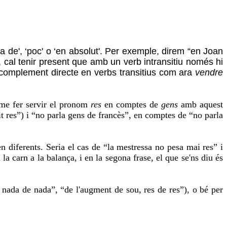
ca de', ‘poc' o ‘en absolut'. Per exemple, direm “en Joan
t, cal tenir present que amb un verb intransitiu només hi
omplement directe en verbs transitius com ara
vendre
isme fer servir el pronom
res
en comptes de
gens
amb aquest
it res”) i “no parla gens de francès”, en comptes de “no parla
en diferents. Seria el cas de “la mestressa no pesa mai res” i
a carn a la balança, i en la segona frase, el que se'ns diu és
nada de nada”, “de l'augment de sou, res de res”), o bé per