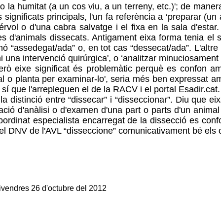
quid o la humitat (a un cos viu, a un terreny, etc.)'; de ma
s significats principals, l'un fa referència a ‘preparar (
érvol o d'una cabra salvatge i el fixa en la sala d'esta
'animals dissecats. Antigament eixa forma tenia el se
ó “assedegat/ada” o, en tot cas “dessecat/ada”. L'altre sig
hi una intervenció quirúrgica', o ‘analitzar minuciosament 
 Però eixe significat és problemàtic perquè es confon 
mal o planta per examinar-lo', seria més ben expressat amb
í que l'arrepleguen el de la RACV i el portal Esadir.cat. 
 distinció entre “dissecar” i “disseccionar”. Diu que eixa
ó d'anàlisi o d'examen d'una part o parts d'un animal viu
bordinat especialista encarregat de la dissecció es conf
ue el DNV de l'AVL “disseccione” comunicativament bé els
vendres 26 d'octubre del 2012