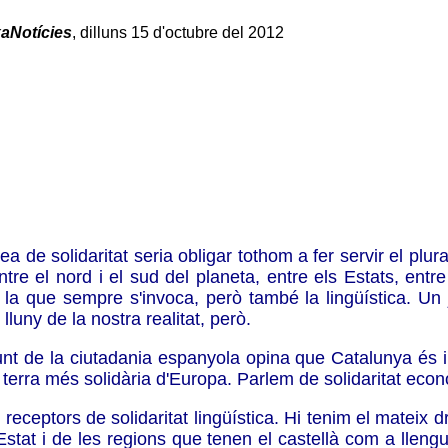
aNotícies
, dilluns 15 d'octubre del 2012
 solidaritat seria obligar tothom a fer servir el plural.
tre el nord i el sud del planeta, entre els Estats, entre 
la que sempre s'invoca, però també la lingüística. Un j
uny de la nostra realitat, però.
nt de la ciutadania espanyola opina que Catalunya és 
terra més solidària d'Europa. Parlem de solidaritat econò
eceptors de solidaritat lingüística. Hi tenim el mateix d
Estat i de les regions que tenen el castellà com a lleng