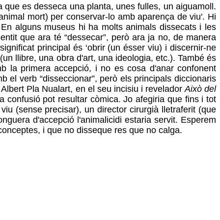
nera que es desseca una planta, unes fulles, un aiguamoll.
un animal mort) per conservar-lo amb aparença de viu'. Hi
r. En alguns museus hi ha molts animals dissecats i les
ntit que ara té “dessecar”, però ara ja no, de manera
nificat principal és ‘obrir (un ésser viu) i discernir-ne
(un llibre, una obra d'art, una ideologia, etc.). També és
amb la primera accepció, i no es cosa d'anar confonent
 el verb “disseccionar”, però els principals diccionaris
Albert Pla Nualart, en el seu incisiu i revelador
Això del
 confusió pot resultar còmica. Jo afegiria que fins i tot
 (sense precisar), un director cirurgià lletraferit (que
onguera d'accepció l'animalicidi estaria servit. Esperem
 conceptes, i que no disseque res que no calga.