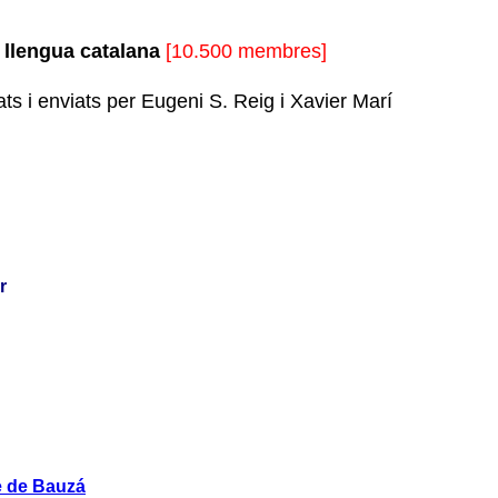
e llengua catalana
[10.500 membres]
ats i enviats per Eugeni S. Reig i Xavier Marí
r
me de Bauzá