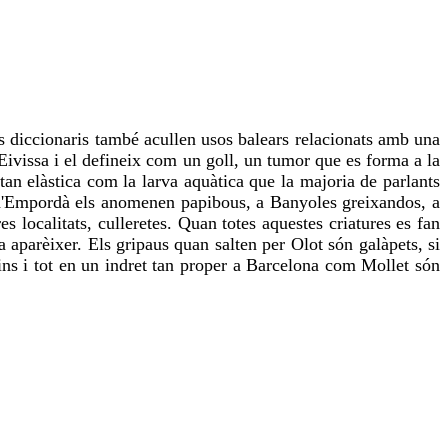
 diccionaris també acullen usos balears relacionats amb una
 Eivissa i el defineix com un goll, un tumor que es forma a la
a tan elàstica com
la larva aquàtica que la majoria de parlants
 d'Empordà els anomenen papibous, a Banyoles greixandos, a
 localitats, culleretes. Quan totes aquestes criatures es fan
aparèixer. Els gripaus quan salten per Olot són galàpets, si
fins i tot en un indret tan proper a Barcelona com Mollet són