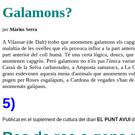
Galamons?
per
Màrius Serra
A Vilassar (de Dalt) trobo que anomenen galamons els capgr
malaltia de les ovelles que els provoca inflor a la part ante
part anterior del coll humà. Té una certa lògica, doncs, que
anomenen capgròs. Però galamons no n'és pas l'única varia
Cassà de la Selva carbassudes, a Amposta samarucs, a La Cell
grans esdevenen aquesta mena d'animals que anomenem vulgarm
pugen per Roses esgalàputs, a Cardona de vegades s'han de se
anomenats galipaus.
5)
Publicat en el suplement de cultura del diari
EL PUNT AVUI
di