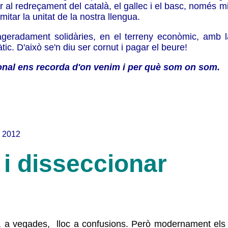
 al redreçament del català, el gallec i el basc, només mi
itar la unitat de la nostra llengua.
ageradament solidàries, en el terreny econòmic, amb la
ic. D'això se'n diu ser cornut i pagar el beure!
sonal ens recorda d'on venim i per què som on som.
l 2012
 i disseccionar
, a vegades,
lloc a confusions. Però modernament els se