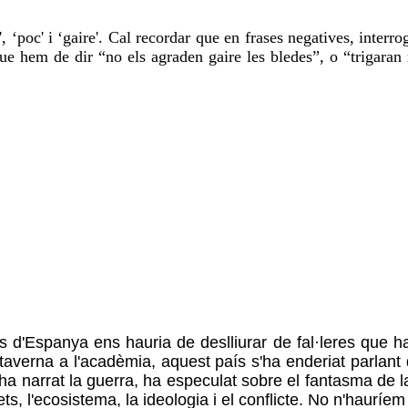
, ‘poc' i ‘gaire'. Cal recordar que en frases negatives, interrog
e hem de dir “no els agraden gaire les bledes”, o “trigaran m
'Espanya ens hauria de deslliurar de fal·leres que han 
 taverna a l'acadèmia, aquest país s'ha enderiat parlant
ha narrat la guerra, ha especulat sobre el fantasma de la
 drets, l'ecosistema, la ideologia i el conflicte. No n'hauríe