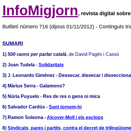
InfoMigjorn
, revista digital sobr
Butlletí número 716 (dijous 01/11/2012) - Continguts tri
SUMARI
1)
500 raons per parlar català
, de David Pagès i Cassú
2)
Joan Tudela -
Solidaritats
3) J. Leonardo Giménez -
Dessecar, dissecar i dissecciona
4) Màrius Serra -
Galamons?
5) Núria Puyuelo -
Res de res o gens ni mica
6)
Salvador Cardús -
Sant tornem-hi
7)
Ramon Solsona -
Alcover-Moll i els esclops
8)
Sindicats, pares i partits, contra el decret de trilingüis