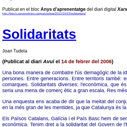
Publicat en el bloc
Anys d'aprenentatge
del diari digital
Xarx
http://blocs.xarxanoticies.cat/joantudela/2012/10/15/solidaritats/
Solidaritats
Joan Tudela
(Publicat al diari
Avui
el
14 de febrer del 2006
)
Una bona manera de combatre l'ús demagògic de la idea de
persones. Entre generacions. Entre territoris també: en
comarques. Solidaritats diverses: l'econòmica, que és 
seria una mena de comerç ètic a gran escala. Res més ll
Una enquesta ens acaba de dir que la meitat del conju
en la més gran de les mentides, ja que Catalunya és la 
Els Països Catalans, Galícia i el País Basc hem de ser r
econòmica. Tenim dret a la solidaritat del Govern de l'