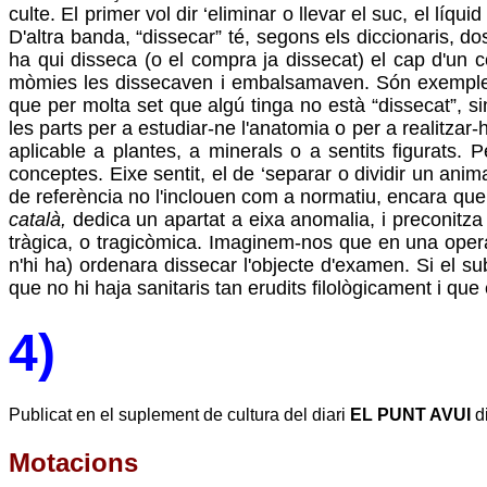
culte. El primer vol dir ‘eliminar o llevar el suc, el lí
D'altra banda, “dissecar” té, segons els diccionaris, do
ha qui disseca (o el compra ja dissecat) el cap d'un c
mòmies les dissecaven i embalsamaven. Són exemples d
que per molta set que algú tinga no està “dissecat”, sin
les parts per a estudiar-ne l'anatomia o per a realitzar-
aplicable a plantes, a minerals o a sentits figurats.
conceptes. Eixe sentit, el de ‘separar o dividir un ani
de referència no l'inclouen com a normatiu, encara que s
català,
dedica un apartat a eixa anomalia, i preconitza la
tràgica, o tragicòmica. Imaginem-nos que en una operaci
n'hi ha) ordenara dissecar l'objecte d'examen. Si el su
que no hi haja sanitaris tan erudits filològicament i q
4)
Publicat en el suplement de cultura del diari
EL PUNT AVUI
di
Motacions