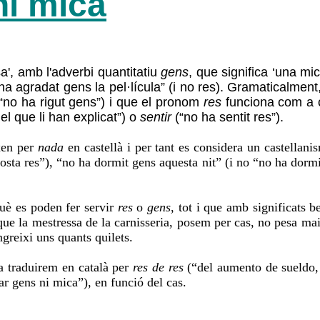
ni mica
a', amb l'adverbi quantitatiu
gens
, que significa ‘una mi
i ha agradat gens la pel·lícula” (i no res). Gramaticalmen
 “no ha rigut gens”) i que el pronom
res
funciona com a c
el que li han explicat”) o
sentir
(“no ha sentit res”).
xen per
nada
en castellà i per tant es considera un castellan
i costa res”), “no ha dormit gens aquesta nit” (i no “no ha dorm
uè es poden fer servir
res
o
gens
, tot i que amb significats b
e la mestressa de la carnisseria, posem per cas, no pesa mai l
greixi uns quants quilets.
a traduirem en català per
res de res
(“del aumento de sueldo, 
 gens ni mica”), en funció del cas.