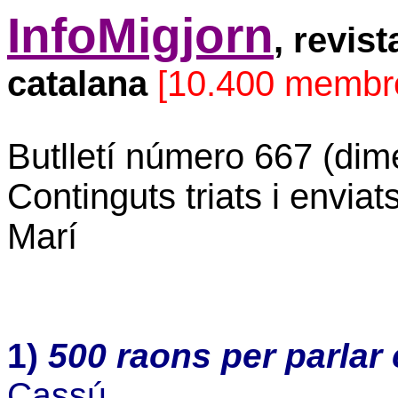
InfoMigjorn
, revis
catalana
[10.400 membr
Butlletí número 667 (dim
Continguts triats i envia
Marí
1)
500 raons per parlar 
Cassú