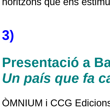
horitzons que ens estim
3)
Presentació a Ba
Un país que fa c
ÒMNIUM i CCG Edicions 