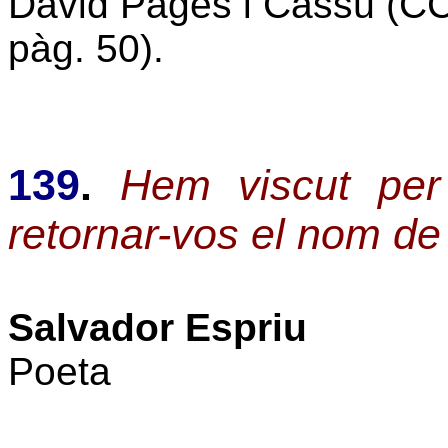
David Pagès i Cassú (CC
pàg. 50).
139
.
Hem viscut per 
retornar-vos el nom de
Salvador Espriu
Poeta