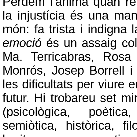
Perdem l'ànima quan re
la injustícia és una ma
món: fa trista i indigna 
emoció
és un assaig col
Ma. Terricabras, Rosa 
Monrós, Josep Borrell 
les dificultats per viure 
futur. Hi trobareu set mi
(psicològica, poètica, 
semiòtica, històrica, fi