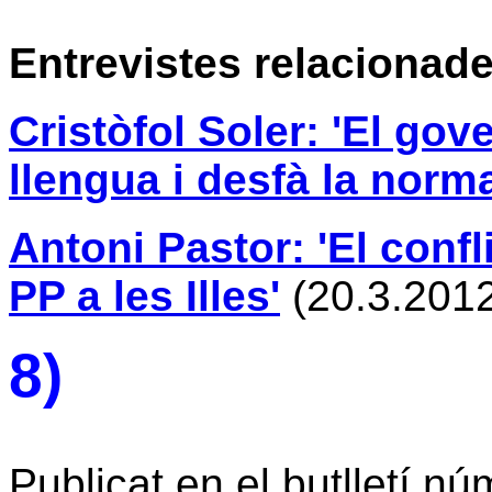
Entrevistes relacionad
Cristòfol Soler: 'El gov
llengua i desfà la norma
Antoni Pastor: 'El confli
PP a les Illes'
(20.3.201
8)
Publicat en el butlletí núm