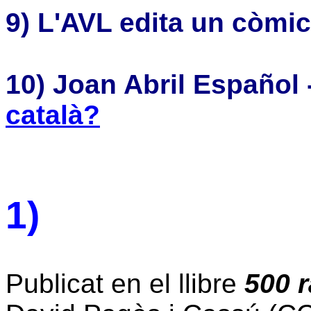
9)
L'AVL edita un còmic 
10) Joan Abril Español 
català?
1)
Publicat en el llibre
500 r