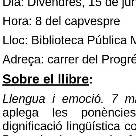
Dia: Divendres, 15 de ju
Hora: 8 del capvespre
Lloc: Biblioteca Pública 
Adreça: carrer del Progr
Sobre el llibre
:
Llengua i emoció.
7 mi
aplega les ponèncie
dignificació lingüística