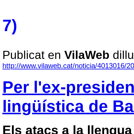
7)
Publicat en
VilaWeb
dill
http://www.vilaweb.cat/noticia/4013016/2
Per l'ex-president
lingüística de B
Els atacs a la llengua