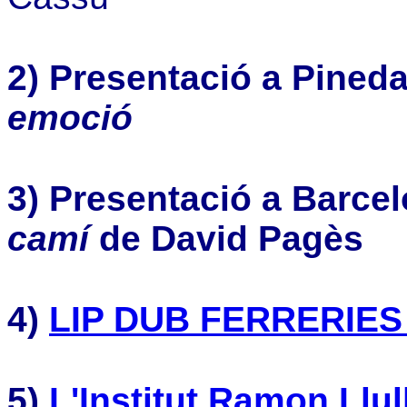
2)
Presentació a Pineda
emoció
3)
Presentació a Barcel
camí
de David Pagès
4)
LIP DUB FERRERIES (
5)
L'Institut Ramon Llul