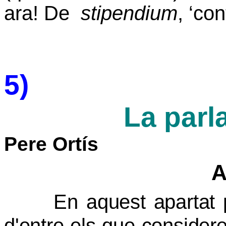
ara! De
stipendium
, ‘co
5)
La parla
Pere Ortís
A
En aquest apartat
d'entre els que consider