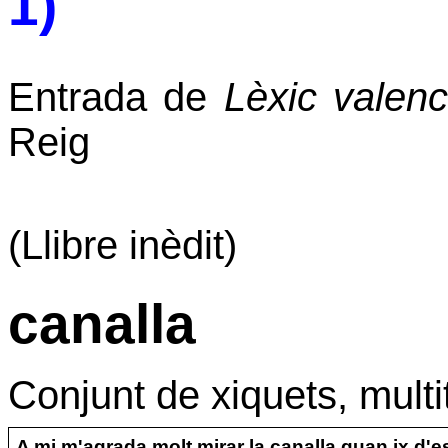
1)
Entrada de
Lèxic valenc
Reig
(Llibre inèdit)
canalla
Conjunt de xiquets, multi
A mi m'agrada molt mirar la canalla quan ix d'e