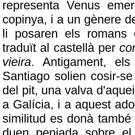
representa Venus emer
copinya, i a un gènere 
li posaren els roman
traduït
al castellà per
co
vieira
. Antigament, els
Santiago solien cosir-se 
del
pit, una valva d'aqu
a Galícia, i a aquest ad
similitud es donà també
duen penjada sobre el 