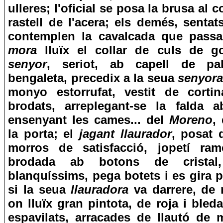
ulleres; l'oficial se posa la brusa al co
rastell de l'acera; els demés, sentat
contemplen la cavalcada que pass
mora
lluïx el collar de culs de g
senyor
, seriot, ab capell de pal
bengaleta, precedix a la seua
senyora
monyo estorrufat, vestit de corti
brodats, arreplegant-se la falda a
ensenyant les cames... del
Moreno
,
la porta; el
jagant llaurador
, posat d
morros de satisfacció, jopetí ram
brodada ab botons de cristal,
blanquíssims, pega botets i es gira 
si la seua
llauradora
va darrere, de 
on lluïx gran pintota, de roja i bleda
espavilats, arracades de llautó de 