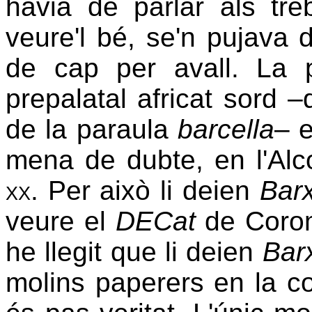
havia de parlar als tre
veure'l bé, se'n pujava
de cap per avall. La p
prepalatal africat sord –
de la paraula
barcella
– 
mena de dubte, en l'Al
xx
. Per això li deien
Barx
veure el
DECat
de Corom
he llegit que li deien
Barx
molins paperers en la co