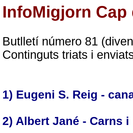
InfoMigjorn Cap
Butlletí número 81 (dive
Continguts triats i envia
1) Eugeni S. Reig -
cana
2) Albert Jané -
Carns i