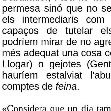
permesa sinó que no se
els intermediaris co
capaços de tutelar e
podríem mirar de no agred
més adequat una cosa co
Llogar) o gejotes (Ge
hauríem estalviat l'a
comptes de
feina
.
«Considera que un dia tamb