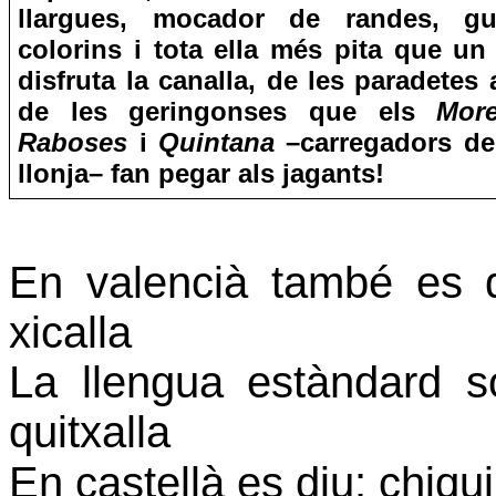
llargues, mocador de randes, g
colorins i tota ella més pita que un
disfruta la canalla, de les paradetes 
de les geringonses que els
Mor
Raboses
i
Quintana
–carregadors de
llonja– fan pegar als jagants!
En valencià també es d
xicalla
La llengua estàndard s
quitxalla
En castellà es diu:
chiqui