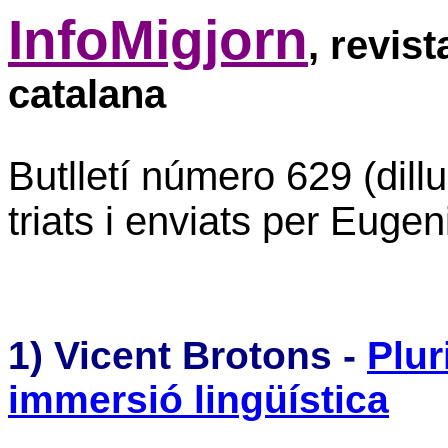
InfoMigjorn
, revis
catalana
Butlletí número 629 (dill
triats i enviats per Eugen
1) Vicent Brotons -
Plur
immersió lingüística