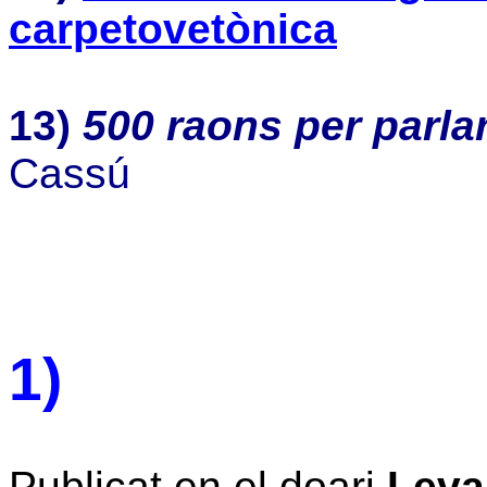
carpetovetònica
13
)
500 raons per parlar
Cassú
1)
Publicat en el doari
Leva