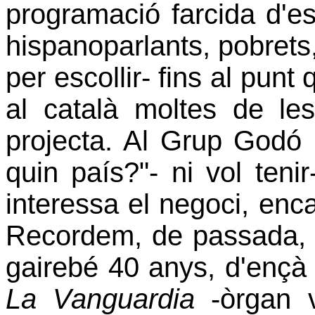
programació farcida d'e
hispanoparlants, pobrets,
per escollir- fins al punt
al català moltes de les
projecta. Al Grup Godó n
quin país?"- ni vol ten
interessa el negoci, enca
Recordem, de passada, 
gairebé 40 anys, d'ençà
La Vanguardia
-òrgan v