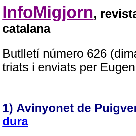
InfoMigjorn
, revis
catalana
Butlletí número 626 (dim
triats i enviats per Eugen
1) Avinyonet de Puigve
dura