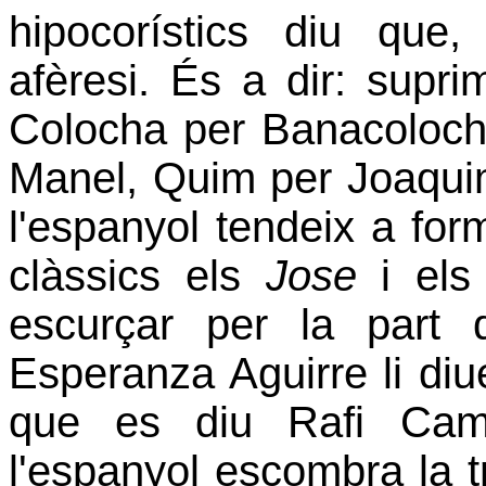
hipocorístics diu que
afèresi. És a dir: supri
Colocha per Banacolocha,
Manel, Quim per Joaqui
l'espanyol tendeix a for
clàssics els
Jose
i el
escurçar per la part 
Esperanza Aguirre li diu
que es diu Rafi Cami
l'espanyol escombra la tr