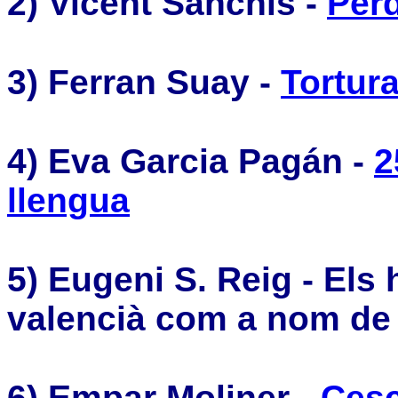
2)
Vicent Sanchis -
Per
3)
Ferran Suay -
Tortur
4)
Eva Garcia Pagán -
2
llengua
5)
Eugeni S. Reig - Els 
valencià com a nom de
6)
Empar Moliner -
Cesc