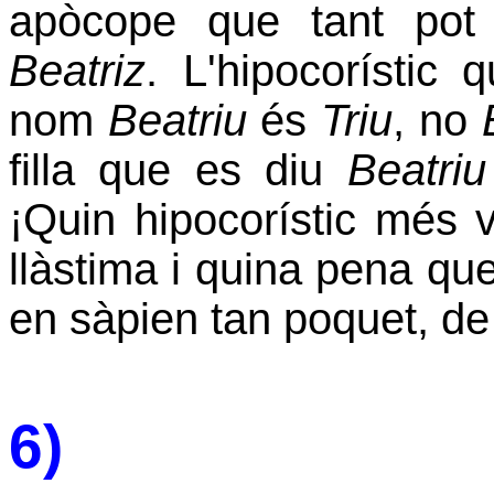
apòcope que tant po
Beatriz
. L'hipocorístic
nom
Beatriu
és
Triu
, no
filla que es diu
Beatriu
¡Quin hipocorístic més v
llàstima i quina pena qu
en sàpien tan poquet, de
6)