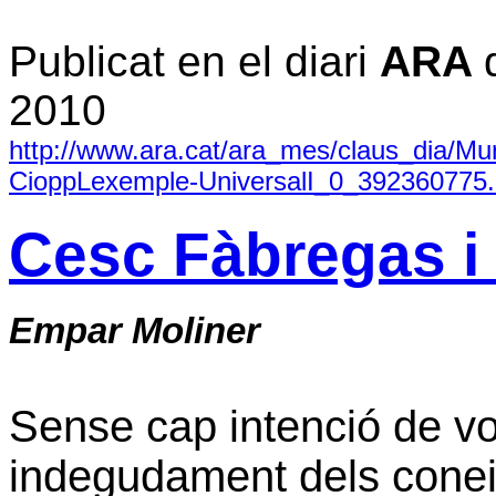
Publicat en el diari
ARA
2010
http://www.ara.cat/ara_mes/claus_dia/M
CioppLexemple-UniversalI_0_392360775.
Cesc Fàbregas i
Empar Moliner
Sense cap intenció de vo
indegudament dels conei