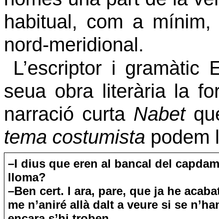
habitual, com a mínim, 
nord-meridional.
L’escriptor i gramàtic 
seua obra literària la 
narració curta
Nabet
que
tema costumista
podem ll
–I dius que eren al bancal del capdam
lloma?
–Ben cert. I ara, pare, que ja he acaba
me n’aniré allà dalt a veure si se n’ha
encara s’hi troben.