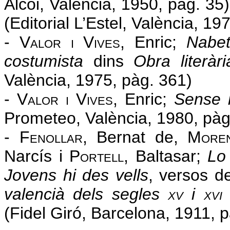
Alcoi, València, 1950, pàg. 35)
(Editorial L’Estel, València, 19
- V
alor
i
V
ives
, Enric;
Nabe
costumista
dins
Obra literà
València, 1975, pàg. 361)
- V
alor
i
V
ives
, Enric;
Sense 
Prometeo, València, 1980, pàg
- F
enollar,
Bernat de, M
ore
Narcís i P
ortell
,
Baltasar;
L
o
Jovens hi des vells
, versos d
valencià dels segles
xv
i
xvi
(Fidel Giró, Barcelona, 1911, p