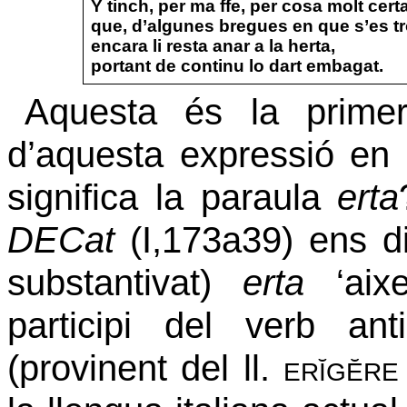
Y tinch, per ma ffe, per cosa molt cert
que, d’algunes bregues en que s’es tr
encara li resta anar a la herta,
portant de continu lo dart embagat.
Aquesta és la prime
d’aquesta expressió en 
significa la paraula
erta
DECat
(I,173a39) ens diu
substantivat)
erta
‘aixe
participi del verb an
(provinent del ll.
erĭgĕre