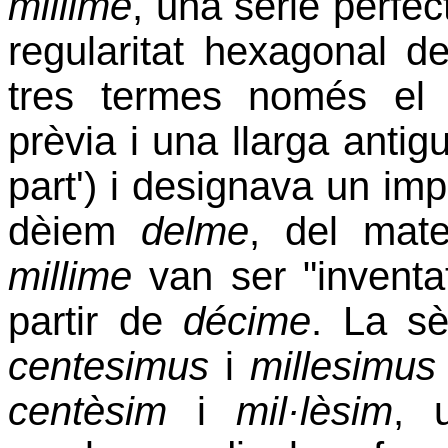
millime
, una sèrie perfe
regularitat hexagonal d
tres termes només el 
prèvia i una llarga antigui
part') i designava un im
dèiem
delme
, del mat
millime
van ser "inventat
partir de
décime
. La sè
centesimus
i
millesimus
centèsim
i
mil·lèsim
, 