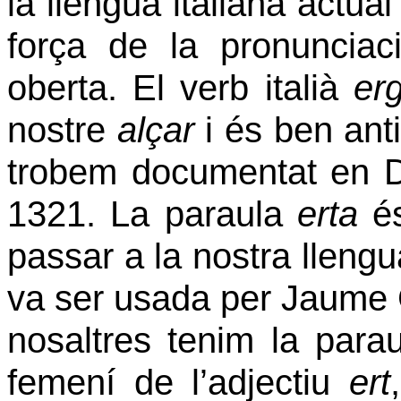
la llengua italiana actual
força de la pronuncia
oberta. El verb italià
er
nostre
alçar
i és ben anti
trobem documentat en Da
1321. La paraula
erta
és
passar a la nostra lleng
va ser usada per Jaume 
nosaltres tenim la para
femení de l’adjectiu
ert