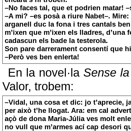
–No faces tal, que et podrien matar! –s
–A mi? –es posà a riure Nabet–. Mire:
arganell duc la fona i tres cantals ben 
m’ixen que m’ixen els lladres, d’una 
cadascun els bade la testerola.
Son pare darrerament consentí que hi
–Però ves ben enlerta!
En la novel·la
Sense la
Valor, trobem:
–Vidal, una cosa et dic: jo t’aprecie, 
per això t’he llogat. Ara: em cal advert
açò de dona Maria-Júlia ves molt enle
no vull que m’armes ací cap desori q