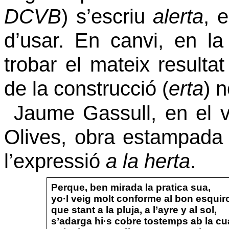
DCVB
) s’escriu
alerta
, 
d’usar. En canvi, en l
trobar el mateix resulta
de la construcció (
erta
) 
Jaume Gassull,
en el 
Olives, obra
estampada a
l’expressió
a la herta
.
Perque, ben mirada la pratica sua,
yo·l veig molt conforme al bon esquiro
que stant a la pluja, a l’ayre y al sol,
s’adarga hi·s cobre tostemps ab la cu