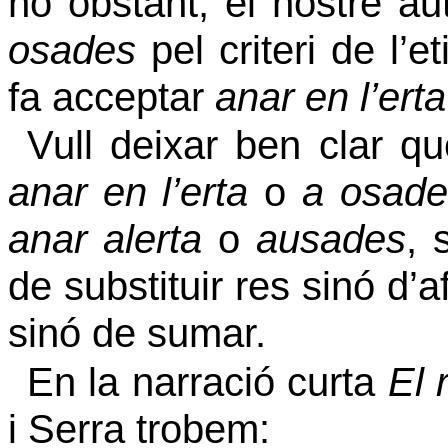
no obstant, el nostre a
osades
pel criteri de l’e
fa acceptar
anar en l’erta
Vull deixar ben clar q
anar en l’erta
o
a osade
anar alerta
o
ausades
, 
de substituir res sinó d’a
sinó de sumar.
En la narració curta
El 
i Serra trobem: