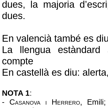
dues, la majoria d’escr
dues.
En valencià també es diu
La llengua estàndard s
compte
En castellà es diu:
alerta
NOTA 1
:
- C
asanova
i
H
errero
, Emili