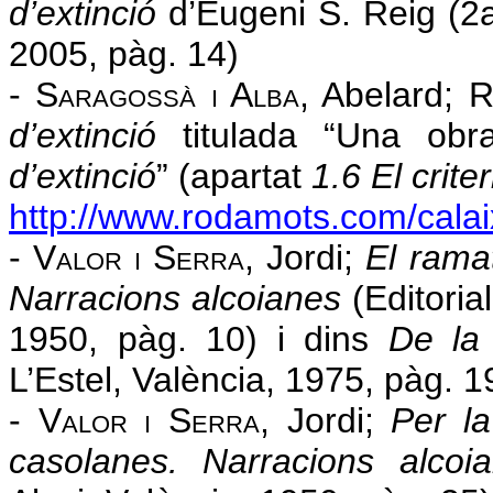
d’extinció
d’Eugeni S. Reig (2a 
2005, pàg. 14)
- S
aragossà
i
A
lba
, Abelard; R
d’extinció
titulada “Una obr
d’extinció
” (apartat
1.6 El crite
http://www.rodamots.com/calai
- V
alor
i
S
erra
, Jordi;
El rama
Narracions alcoianes
(Editorial
1950, pàg. 10) i dins
De la
L’Estel, València, 1975, pàg. 1
- V
alor
i
S
erra
, Jordi;
Per l
casolanes. Narracions alcoi