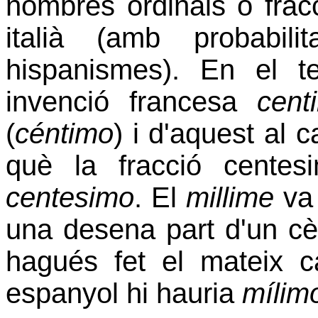
nombres ordinals o fracc
italià (amb probabil
hispanismes). En el te
invenció francesa
cent
(
céntimo
) i d'aquest al c
què la fracció cente
centesimo
. El
millime
va 
una desena part d'un cè
hagués fet el mateix 
espanyol hi hauria
mílim