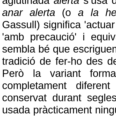
aglutinada
alerta
s’usa 
anar alerta
(o
a la he
Gassull) significa 'actua
'amb precaució' i equi
sembla bé que escrigu
tradició de fer-ho des d
Però la variant form
completament diferen
conservat durant segles
usada pràcticament ningú 