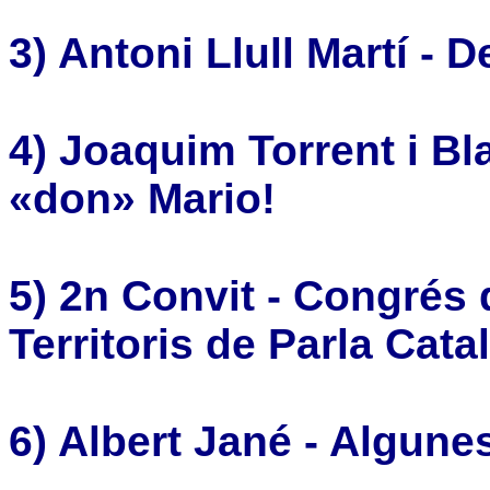
3)
Antoni Llull Martí -
De
4)
Joaquim Torrent i Blan
«don» Mario!
5) 2n Convit - Congrés 
Territoris de Parla Cata
6) Albert Jané - Algune