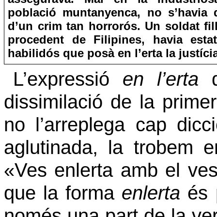
població muntanyenca, no s’havia 
d’un crim tan horrorós. Un soldat fil
procedent de Filipines, havia estat
habilidós que posà en l’erta la justíci
L’expressió
en l’erta
dissimilació de la prim
no l’arreplega cap dicc
aglutinada, la trobem 
«Ves enlerta amb el ves
que la forma
enlerta
és 
només una part de la veri