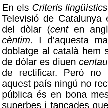
En els
Criteris lingüísti
Televisió de Catalunya 
del dòlar (
cent
en angl
cèntim
. I d'aquesta ma
doblatge al català hem 
de dòlar es diuen
centau
de rectificar. Però no 
aquest país ningú no recti
pública és en bona me
superbes i tancades que