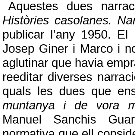
Aquestes dues narrac
Històries casolanes. Na
publicar l’any 1950. El l
Josep Giner i Marco i no
aglutinar que havia empra
reeditar diverses narrac
quals les dues que en
muntanya i de vora 
Manuel Sanchis Guar
normativa que ell consid