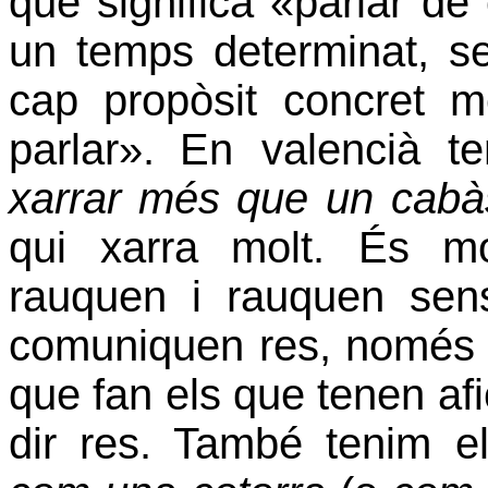
que significa
«
parlar de
un temps determinat, se
cap propòsit concret m
parlar
».
En valencià t
xarrar més que un cabà
qui xarra molt. És mo
rauquen i rauquen sen
comuniquen res, només f
que fan els que tenen afic
dir res. També tenim 