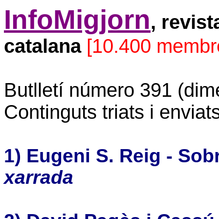
InfoMigjorn
, revis
catalana
[10.400 membr
Butlletí número 391 (dim
Continguts triats i envia
1) Eugeni S. Reig -
Sobr
xarrada