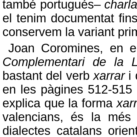
també portugués–
charla
el tenim documentat fin
conservem la variant pri
Joan Coromines, en 
Complementari de la L
bastant del verb
xarrar
i 
en les pàgines 512-515
explica que la forma
xar
valencians, és la més
dialectes catalans orien