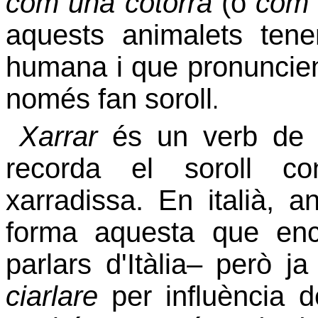
com una cotorra
(o
com 
aquests animalets tenen
humana i que pronuncien
només fan soroll
.
Xarrar
és un verb de c
recorda el soroll con
xarradissa. En italià, 
forma aquesta que en
parlars d'Itàlia– però j
ciarlare
per influència 