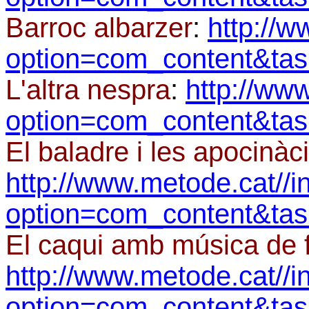
Barroc albarzer
:
http://
option=com_content&ta
L'altra nespra
:
http://ww
option=com_content&ta
El baladre i les apocinàc
http://www.metode.cat//
option=com_content&ta
El caqui amb música de 
http://www.metode.cat//
option=com_content&ta