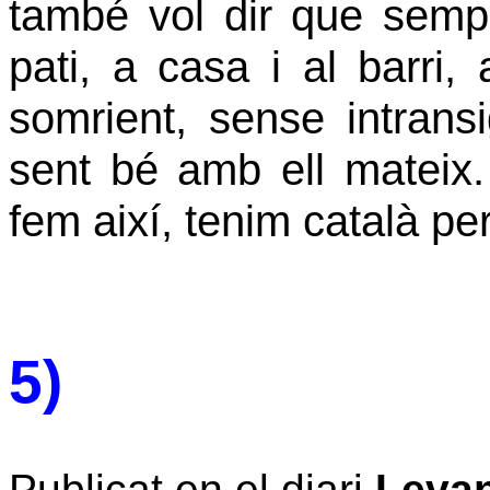
també vol dir que sempr
pati, a casa i al barri, 
somrient, sense intran
sent bé amb ell mateix. 
fem així, tenim català pe
5)
Publicat en el diari
Leva