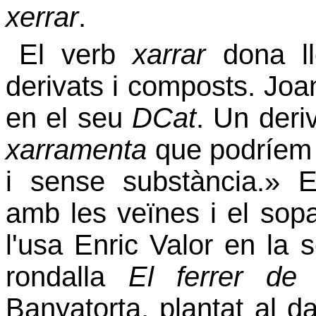
xerrar
.
El verb
xarrar
dona ll
derivats i composts. Jo
en el seu
DCat
. Un deri
xarramenta
que podríem 
i sense substància.» 
amb les veïnes i el sop
l'usa Enric Valor en la s
rondalla
El ferrer de 
Banyatorta, plantat al dav