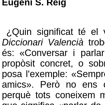
Eugeni S. Reig
¿Quin significat té el
Diccionari Valencià
trob
és:
«
Conversar i parla
propòsit concret, o sob
posa l'exemple:
«
Sempre
amics». Però no ens ca
perquè tots coneixem 