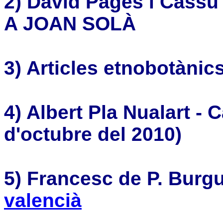
2)
David Pagès i Cass
A JOAN SOLÀ
3)
Articles etnobotànic
4) Albert Pla Nualart - C
d'octubre del 2010)
5)
Francesc de P. Burg
valencià