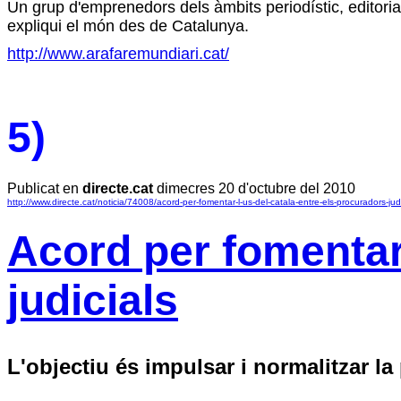
Un grup d'emprenedors dels àmbits periodístic, editoria
expliqui el món des de Catalunya.
http://www.arafaremundiari.cat/
5)
Publicat en
directe.cat
dimecres 20 d'octubre del 2010
http://www.directe.cat/noticia/74008/acord-per-fomentar-l-us-del-catala-entre-els-procuradors-judi
Acord per fomentar 
judicials
L'objectiu és impulsar i normalitzar la 