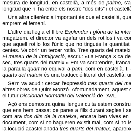
mesura de longitud, en castellà, a més de
palmo
, s
longitud que hi ha entre els nostre “dos dits” i el castel
Una altra diferència important és que el castellà, qu
emprem el femení.
L'altre dia llegia el llibre
Esplendor i glòria de la int
magatzem, el director va agafar un dels rotllos i va c
que aquell rotllo fos l'únic que no tingués la quanti
centes. Va obrir un tercer rotllo. Tres quarts del mateix.
El museu de la immigració
, escriu: «La França Xica de
sec, tres quarts del mateix.» Em va sorprendre, fran
la paraula
quart
no equival a
pam
, com en castellà. I
quarts del mateix
és una traducció literal del castellà, 
Se'm va acudir cercar l'expressió
tres quarts del ma
altres obres de Quim Monzó. Afortunadament, aquest ca
el futur
Diccionari Normatiu del Valencià
de l'AVL.
Açò ens demostra quina llengua culta estem construi
que ens hem passat de pares a fills durant segles i se
com ara
dos dits de la mateixa
, encara ben vives en 
document, com si no hagueren existit mai, com si no les
la locució acastellanada
tres quarts del mateix
, aparei