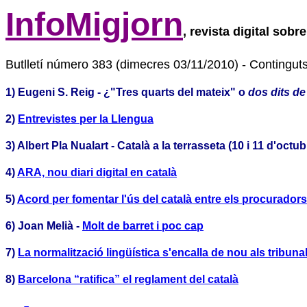
InfoMigjorn
, revista digital sobr
Butlletí número 383 (dimecres 03/11/2010) - Continguts 
1) Eugeni S. Reig -
¿"Tres quarts del mateix" o
dos dits de
2)
Entrevistes per la Llengua
3) Albert Pla Nualart - Català a la terrasseta (10 i 11 d'octu
4)
ARA, nou diari digital en català
5)
Acord per fomentar l'ús del català entre els procuradors
6) Joan Melià -
Molt de barret i poc cap
7)
La normalització lingüística s'encalla de nou als tribuna
8)
Barcelona “ratifica” el reglament del català