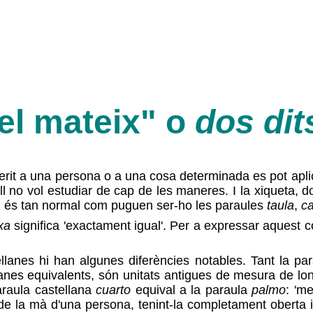
el mateix" o
dos dit
eferit a una persona o a una cosa determinada es pot apl
ll no vol estudiar de cap de les maneres. I la xiqueta, d
a mi és tan normal com puguen ser-ho les paraules
taula
,
ca
xa
significa 'exactament igual'. Per a expressar aquest c
llanes hi han algunes diferències notables. Tant la pa
lanes equivalents, són unitats antigues de mesura de lon
araula castellana
cuarto
equival a la paraula
palmo
: 'm
 de la mà d'una persona, tenint-la completament oberta 