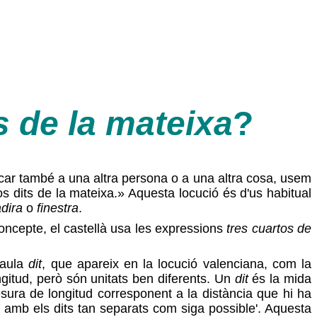
s de la mateixa
?
icar també a una altra persona o a una altra cosa, usem
os dits de la mateixa.» Aquesta locució és d'us habitual
dira
o
finestra
.
oncepte, el castellà usa les expressions
tres cuartos de
raula
dit
, que apareix en la locució valenciana, com la
gitud, però són unitats ben diferents. Un
dit
és la mida
esura de longitud corresponent a la distància que hi ha
i amb els dits tan separats com siga possible'. Aquesta