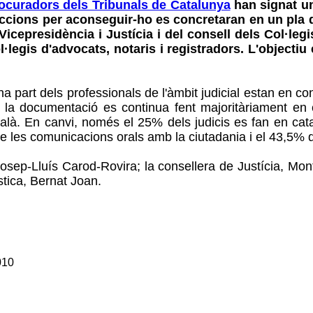
Procuradors dels Tribunals de Catalunya
han signat un
ccions per aconseguir-ho es concretaran en un pla 
icepresidència i Justícia i del consell dels Col·le
legis d'advocats, notaris i registradors. L'objectiu
a part dels professionals de l'àmbit judicial estan en con
s i la documentació es continua fent majoritàriament en 
català. En canvi, només el 25% dels judicis es fan en ca
e les comunicacions orals amb la ciutadania i el 43,5% d
osep-Lluís Carod-Rovira; la consellera de Justícia, Mont
ística, Bernat Joan.
010