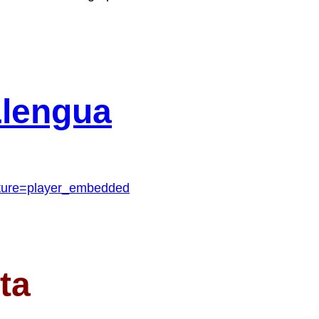
Llengua
ture=player_embedded
ta