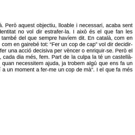
à. Però aquest objectiu, lloable i necessari, acaba sent
ntitat no vol dir estrafer-la. I això és el que fan les
unya també del que sempre havíem dit. En català, com en
com en gairebé tot: “Fer un cop de cap” vol dir decidir-
 fer una acció decisiva per vèncer o enriquir-se. Però el
cada dia més, fem. Part de la culpa la té un castellà-
a, quan necessitem ajuda, ja trobem algú que ens fa un
quí a un moment a fer-me un cop de mà”. I el que fa més