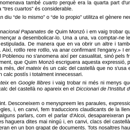
'anomenava també
cuarto
perquè era la quarta part d'u
là “tres cuartos” és considerable.
an diu “de lo mismo” o “de lo propio” utilitza el gènere 
ernacional Papanates
de Quim Monzó i em vaig trobar que e
omençar a desembolicar-lo. Una a una, va comptar-ne le
tat estipulada. De manera que en va obrir un altre i ta
 Així, rotllo rere rotllo, va anar confirmant l'engany.» I en
l Poblenou no s'anomena així per casualitat, sinó pels fr
cament, que Quim Monzó escriguera aquesta expressió, 
, a més,
del mateix
és un calc del castellà que no s'usa e
un calc postís i totalment innecessari.
teix
en
Google llibres
i vaig trobar ni més ni menys que
lc del castellà no apareix en el
Diccionari de l'Institut
nt. Desconeixem o menyspreem les paraules, expressions 
gles, i, en canvi, fem traduccions claudicants de la ll
alguns parlars, com el parlar d'Alcoi, desapareixeran 
 haguera dites mai ningú i, en canvi, clacs del castellà
xeran en un bon grapat de documents. Tots nosaltres ha