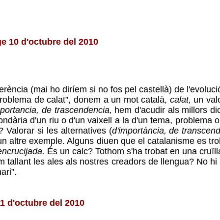
ge 10 d'octubre del 2010
rferència (mai ho diríem si no fos pel castellà) de l'evolu
n problema de calat”, donem a un mot català,
calat,
un valo
portancia, de trascendencia,
hem d'acudir als millors d
ondària d'un riu o d'un vaixell a la d'un tema, problema 
 Valorar si les alternatives (
d'importància, de transcend
n altre exemple. Alguns diuen que el catalanisme es troba 
encrucijada.
És un calc? Tothom s'ha trobat en una cruïll
m tallant les ales als nostres creadors de llengua? No hi 
ari”.
 11 d'octubre del 2010