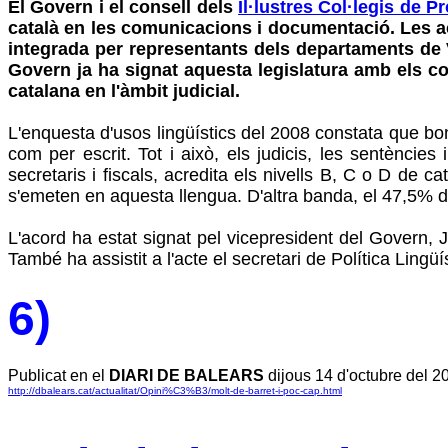
El Govern i el consell dels
Il·lustres Col·legis de 
català en les comunicacions i documentació. Les a
integrada per representants dels departaments de V
Govern ja ha signat aquesta legislatura amb els col·
catalana en l'àmbit judicial.
L'enquesta d'usos lingüístics del 2008 constata que bon
com per escrit. Tot i això, els judicis, les sentèncie
secretaris i fiscals, acredita els nivells B, C o D de 
s'emeten en aquesta llengua. D'altra banda, el 47,5% d
L'acord ha estat signat pel vicepresident del Govern, J
També ha assistit a l'acte el secretari de Política Lingü
6)
Publicat en el
DIARI DE BALEARS
dijous 14 d'octubre del 2
http://dbalears.cat/actualitat/Opini%C3%B3/molt-de-barret-i-poc-cap.html