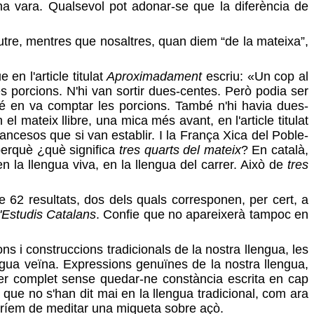
na vara. Qualsevol pot adonar-se que la diferència de
neutre, mentres que nosaltres, quan diem “de la mateixa”,
n l'article titulat
Aproximadament
escriu: «Un cop al
s porcions. N'hi van sortir dues-centes. Però podia ser
mbé en va comptar les porcions. També n'hi havia dues-
 el mateix llibre, una mica més avant, en l'article titulat
ancesos que si van establir. I la França Xica del Poble-
perquè ¿què significa
tres quarts del mateix
? En català,
n la llengua viva, en la llengua del carrer. Això de
tres
 62 resultats, dos dels quals corresponen, per cert, a
 d'Estudis Catalans
. Confie que no apareixerà tampoc en
i construccions tradicionals de la nostra llengua, les
engua veïna. Expressions genuïnes de la nostra llengua,
per complet sense quedar-ne constància escrita en cap
 que no s'han dit mai en la llengua tradicional, com ara
uríem de meditar una miqueta sobre açò.