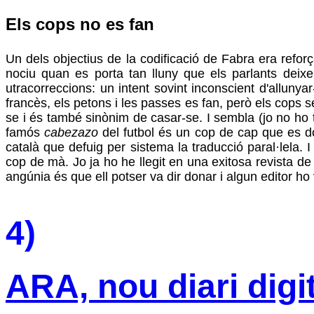
Els cops no es fan
Un dels objectius de la codificació de Fabra era reforç
nociu quan es porta tan lluny que els parlants deixen 
utracorreccions: un intent sovint inconscient d'alluny
francès, els petons i les passes es fan, però els cops 
se i és també sinònim de casar-se. I sembla (jo no ho ti
famós
cabezazo
del futbol és un cop de cap que es dó
català que defuig per sistema la traducció paral·lela
cop de mà. Jo ja ho he llegit en una exitosa revista d
angúnia és que ell potser va dir donar i algun editor ho
4)
ARA, nou diari digit