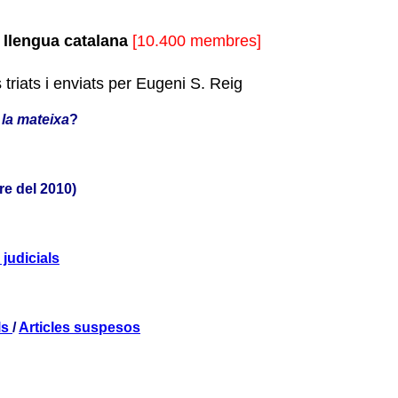
e llengua catalana
[10.400 membres]
triats i enviats per Eugeni S. Reig
 la mateixa
?
bre del 2010)
 judicials
ls
/
Articles suspesos