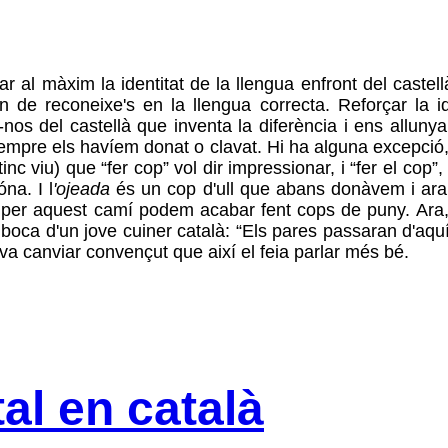
ar al màxim la identitat de la llengua enfront del castell
de reconeixe's en la llengua correcta. Reforçar la ide
ar-nos del castellà que inventa la diferència i ens all
sempre els havíem donat o clavat. Hi ha alguna excepció, 
nc viu) que “fer cop” vol dir impressionar, i “fer el cop”,
na. I l
'ojeada
és un cop d'ull que abans donàvem i ara, 
. I per aquest camí podem acabar fent cops de puny. Ar
e boca d'un jove cuiner català: “Els pares passaran d'a
 va canviar convençut que així el feia parlar més bé.
al en català