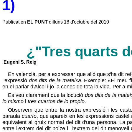
1)
Publicat en
EL PUNT
dilluns 18 d'octubre del 2010
¿"Tres quarts d
Eugeni S. Reig
En valencià, per a expressar que allò que s'ha dit r
l'expressió
dos dits de la mateixa
. Exemple: «El meu fi
en el parlar d'Alcoi i jo la conec de tota la vida. Per 
Es veu clarament que la locució
dos dits de la matei
lo mismo
i
tres cuartos de lo propio
.
Observem que entre la nostra expressió i les caste
paraula
cuarto
, que apareix en les expressions castel
equivalent al gruix normal del dit d'una persona. La p
entre l'extrem del dit polze i
l'extrem del dit menovell