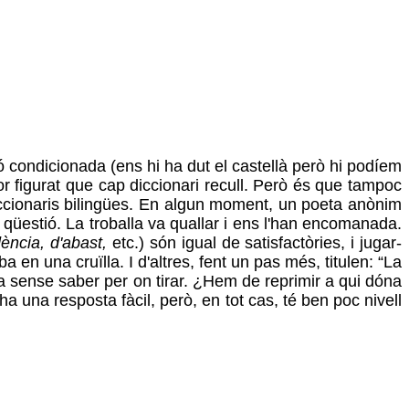
ció condicionada (ens hi ha dut el castellà però hi podíem
r figurat que cap diccionari recull. Però és que tampoc
iccionaris bilingües. En algun moment, un poeta anònim
o qüestió. La troballa va quallar i ens l'han encomanada.
ència, d'abast,
etc.) són igual de satisfactòries, i jugar-
en una cruïlla. I d'altres, fent un pas més, titulen: “La
a sense saber per on tirar. ¿Hem de reprimir a qui dóna
ha una resposta fàcil, però, en tot cas, té ben poc nivell