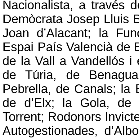
Nacionalista, a través 
Demòcrata Josep Lluis Bl
Joan d’Alacant;
la Fun
Espai País Valencià de B
de
la Vall
a Vandellós i 
de Túria, de Benagua
Pebrella
, de Canals;
la 
de d’Elx;
la Gola
, de 
Torrent; Rodonors Invict
Autogestionades, d’Alb