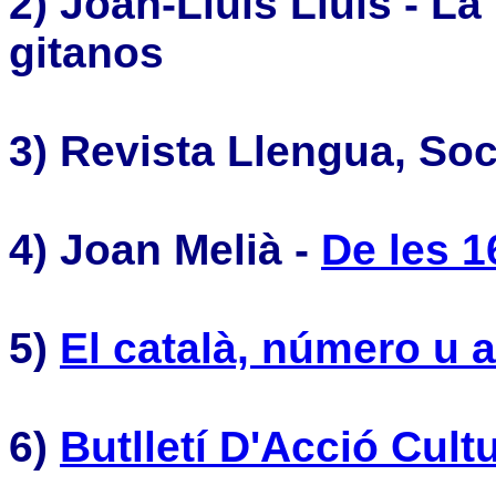
2) Joan-Lluís Lluís - La
gitanos
3) Revista Llengua, Soc
4) Joan Melià -
De les 1
5)
El català, número u a
6)
Butlletí D'Acció Cult