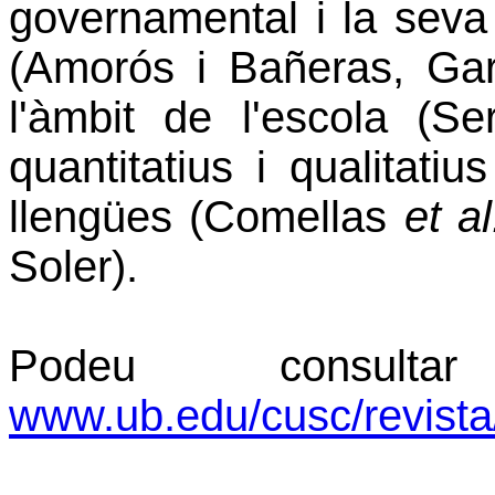
governamental i la seva 
(Amorós i Bañeras, Garr
l'àmbit de l'escola (Se
quantitatius i qualitati
llengües (Comellas
et al
Soler).
Podeu consul
www.ub.edu/cusc/revista