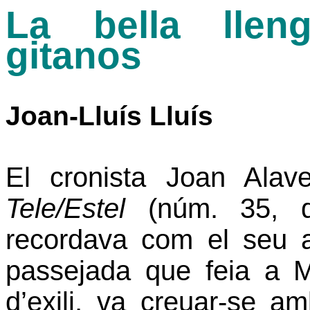
La bella llen
gitanos
Joan-Lluís Lluís
El cronista Joan Alav
Tele/Estel
(núm. 35, d
recordava com el seu
passejada que feia a M
d’exili, va creuar-se 