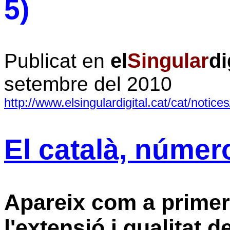
5)
el
Singular
di
Publicat en
setembre del 2010
http://www.elsingulardigital.cat/cat/not
El català, númer
Apareix com a primer 
l'extensió i qualitat d