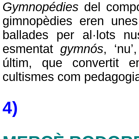
Gymnopédies
del compo
gimnopèdies eren une
ballades per al·lots n
esmentat
gymnós
, ‘nu’
últim,
que convertit e
cultismes com pedagogia
4)