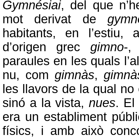
Gymnésiai
, del que n’h
mot derivat
de
gymn
habitants, en l’estiu, 
d’origen grec
gimno
-
paraules en les quals l’a
nu, com
gimnàs
,
gimnàs
les
llavors de la qual no 
sinó a la vista,
nues
. E
era un establiment públi
físics, i amb això con