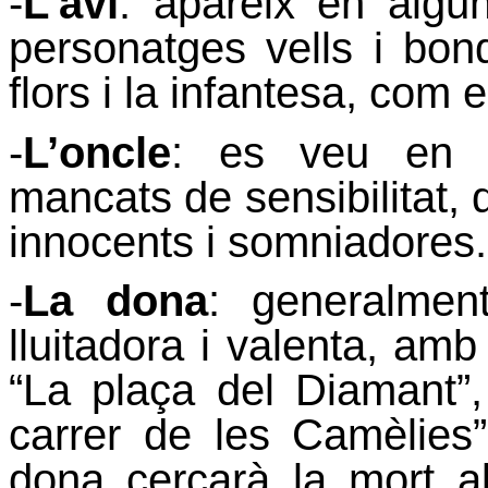
-
L’avi
: apareix en alg
personatges vells i bon
flors i la infantesa, com en
-
L’oncle
: es veu en e
mancats de sensibilitat,
innocents i somniadores.
-
La dona
: generalmen
lluitadora i valenta, amb 
“La plaça del Diamant”, 
carrer de les Camèlies”
dona cercarà la mort a