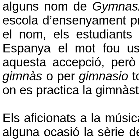
alguns
nom de
Gymnas
escola d’ensenyament pr
el nom, els estudiants 
Espanya el mot fou u
aquesta accepció, per
gimnàs
o per
gimnasio
t
on
es practica la gimnàst
Els aficionats a la músi
alguna ocasió la sèrie
d