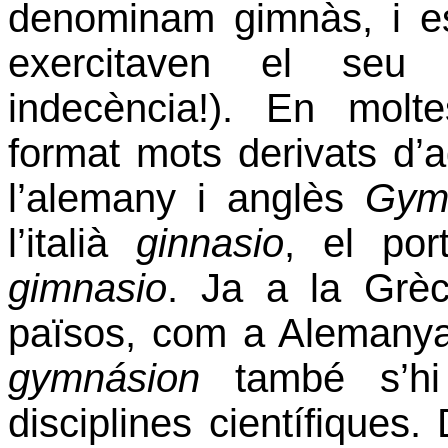
denominam gimnàs, i 
exercitaven el seu
indecència!). En
molt
format mots derivats d’
l’alemany i anglès
Gym
l’italià
ginnasio
, el
po
gimnasio
. Ja a
la Grèc
països, com a Alemanya 
gymnásion
també s’hi 
disciplines científiques