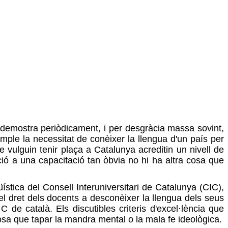
s demostra periòdicament, i per desgràcia massa sovint,
ple la necessitat de conèixer la llengua d'un país per
ue vulguin tenir plaça a Catalunya acreditin un nivell de
ció a una capacitació tan òbvia no hi ha altra cosa que
üística del Consell Interuniversitari de Catalunya (CIC),
 dret dels docents a desconèixer la llengua dels seus
 de català. Els discutibles criteris d'excel·lència que
osa que tapar la mandra mental o la mala fe ideològica.