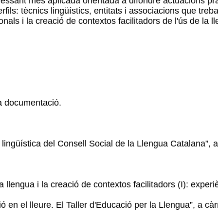
ssant més aplicada orientada a difondre actuacions pr
fils: tècnics lingüístics, entitats i associacions que treb
ls i la creació de contextos facilitadors de l'ús de la lle
la documentació.
a lingüística del Consell Social de la Llengua Catalana”, 
llengua i la creació de contextos facilitadors (I): experiè
ió en el lleure. El Taller d'Educació per la Llengua”, a cà