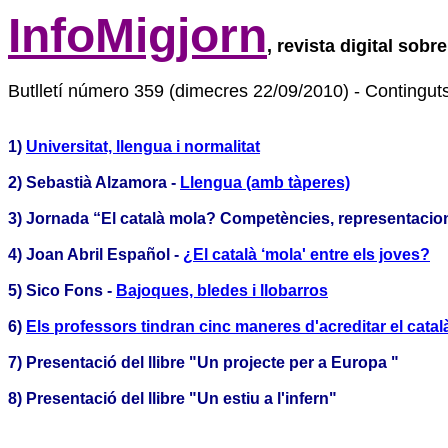
InfoMigjorn
, revista digital sobr
Butlletí número 359 (dimecres 22/09/2010) - Continguts 
1)
Universitat, llengua i normalitat
2) Sebastià Alzamora -
Llengua (amb tàperes)
3) Jornada “El català mola? Competències, representacions 
4) Joan Abril Español -
¿El català ‘mola' entre els joves?
5) Sico Fons -
Bajoques, bledes i llobarros
6)
Els professors tindran cinc maneres d'acreditar el catal
7) Presentació del llibre "Un projecte per a Europa "
8) Presentació del llibre "Un estiu a l'infern"