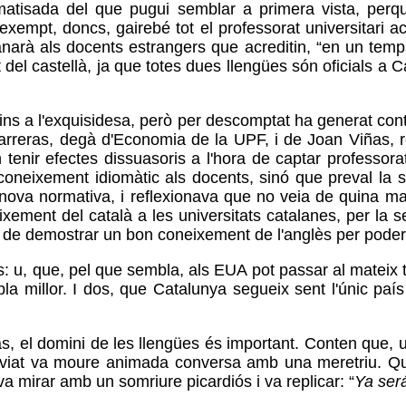
atisada del que pugui semblar a primera vista, perquè
xempt, doncs, gairebé tot el professorat universitari ac
arà als docents estrangers que acreditin, “en un temp
 del castellà, ja que totes dues llengües són oficials a Ca
 fins a l'exquisidesa, però per descomptat ha generat con
arreras, degà d'Economia de la UPF, i de Joan Viñas, re
ir efectes dissuasoris a l'hora de captar professorat 
coneixement idiomàtic als docents, sinó que preval la s
 nova normativa, i reflexionava que no veia de quina m
xement del català a les universitats catalanes, per la 
n de demostrar un bon coneixement de l'anglès per poder
: u, que, pel que sembla, als EUA pot passar al mateix 
a millor. I dos, que Catalunya segueix sent l'únic pa
 el domini de les llengües és important. Conten que, u
aviat va moure animada conversa amb una meretriu. Qu
'l va mirar amb un somriure picardiós i va replicar: “
Ya ser