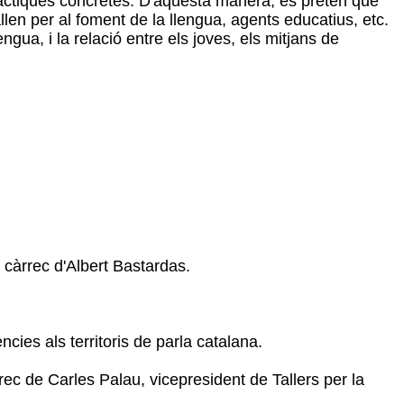
àctiques concretes. D'aquesta manera, es pretén que
allen per al foment de la llengua, agents educatius, etc.
ngua, i la relació entre els joves, els mitjans de
a càrrec d'Albert Bastardas.
ncies als territoris de parla catalana.
rrec de Carles Palau, vicepresident de Tallers per la