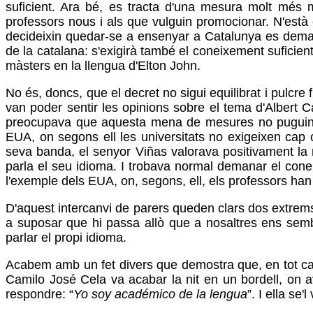
suficient. Ara bé, es tracta d'una mesura molt més m
professors nous i als que vulguin promocionar. N'està e
decideixin quedar-se a ensenyar a Catalunya es deman
de la catalana: s'exigirà també el coneixement suficient
màsters en la llengua d'Elton John.
No és, doncs, que el decret no sigui equilibrat i pulcre
van poder sentir les opinions sobre el tema d'Albert C
preocupava que aquesta mena de mesures no puguin ten
EUA, on segons ell les universitats no exigeixen cap 
seva banda, el senyor Viñas valorava positivament la
parla el seu idioma. I trobava normal demanar el conei
l'exemple dels EUA, on, segons, ell, els professors ha
D'aquest intercanvi de parers queden clars dos extrems
a suposar que hi passa allò que a nosaltres ens sembl
parlar el propi idioma.
Acabem amb un fet divers que demostra que, en tot cas,
Camilo José Cela va acabar la nit en un bordell, on 
respondre: “
Yo soy académico de la lengua
”. I ella se