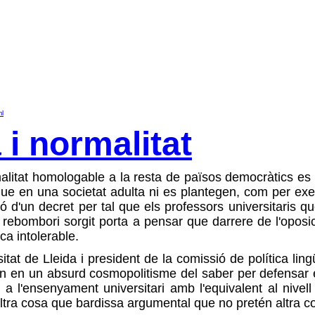
ml
 i normalitat
rmalitat homologable a la resta de països democràtics e
 en una societat adulta ni es plantegen, com per exem
ió d'un decret per tal que els professors universitaris q
 rebombori sorgit porta a pensar que darrere de l'oposi
ca intolerable.
tat de Lleida i president de la comissió de política ling
 en un absurd cosmopolitisme del saber per defensar el
 l'ensenyament universitari amb l'equivalent al nivell C
altra cosa que bardissa argumental que no pretén altra c