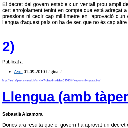
El decret del govern estableix un ventall prou ampli de
cert enrojolament tenint en compte que està adreçat a p
pressions ni cedir cap mil·límetre en l'aprovació d'u
llengua d'aquest país on ha de ser, que no és cap altre 
2)
Publicat a
Avui
01-09-2010
Pàgina
2
http://avui.elpunt.cat/noticia/article/7-vista/8-articles/237608-llengua-amb-taperes.html
Llengua (amb tàper
Sebastià Alzamora
Doncs ara resulta que el govern ha aprovat un decret en 