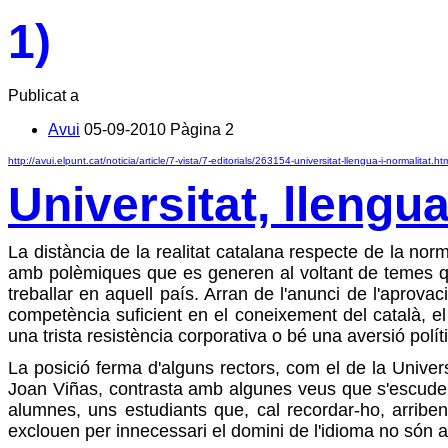
1)
Publicat a
Avui
05-09-2010
Pàgina
2
http://avui.elpunt.cat/noticia/article/7-vista/7-editorials/263154-universitat-llengua-i-normalitat.ht
Universitat, llengua
La distància de la realitat catalana respecte de la no
amb polèmiques que es generen al voltant de temes que
treballar en aquell país. Arran de l'anunci de l'aprovac
competència suficient en el coneixement del català, el
una trista resistència corporativa o bé una aversió políti
La posició ferma d'alguns rectors, com el de la Universi
Joan Viñas, contrasta amb algunes veus que s'escuden
alumnes, uns estudiants que, cal recordar-ho, arriben a
exclouen per innecessari el domini de l'idioma no són 