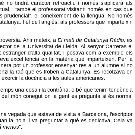
 no tindrà caràcter retroactiu i només s'aplicarà als
tual, i també el professorat visitant: només en cas que
s prudencial”, el coneixement de la llengua. No només
talunya. I el de l'anglès, als professors que imparteixin
trovèrsia. Ahir mateix, a
El matí de Catalunya Ràdio,
es
ctor de la Universitat de Lleida. Al senyor Carreras el
estranger d'alta qualitat, i posava com a exemple els
eva excel·lència en la matèria que imparteixen. Per la
anera pot un professor ensenyar res a un alumne si no
senzilla raó que es troben a Catalunya. Es recolzava en
 exercir la docència a les aules americanes.
temps una cosa i la contrària, o bé que tenim tendència
ís del món conegut on la gent es pregunta si és normal
na vegada que estava de visita a Barcelona, l'escriptor
an la noia li va preguntar a què es dedicava, Cela va
á menos
”.