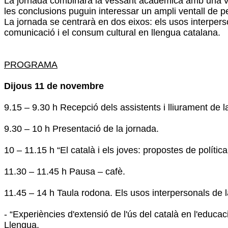
La jornada combinarà la vessant acadèmica amb una ve
les conclusions puguin interessar un ampli ventall de per
La jornada se centrarà en dos eixos: els usos interpersona
comunicació i el consum cultural en llengua catalana.
PROGRAMA
Dijous 11 de novembre
9.15 – 9.30 h Recepció dels assistents i lliurament de 
9.30 – 10 h Presentació de la jornada.
10 – 11.15 h “El català i els joves: propostes de polític
11.30 – 11.45 h Pausa – cafè.
11.45 – 14 h Taula rodona. Els usos interpersonals de la 
- “Experiències d'extensió de l'ús del català en l'educac
Llengua.