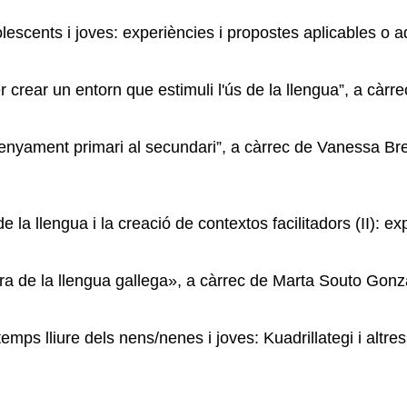
olescents i joves: experiències i propostes aplicables o a
r crear un entorn que estimuli l'ús de la llengua”, a càr
nsenyament primari al secundari”, a càrrec de Vanessa Br
 la llengua i la creació de contextos facilitadors (II): ex
ora de la llengua gallega», a càrrec de Marta Souto Gon
emps lliure dels nens/nenes i joves: Kuadrillategi i altre