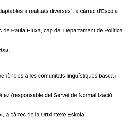
daptables a realitats diverses”, a càrrec d'Escola
rec de Paula Pluxà, cap del Departament de Política
etxa.
periències a les comunitats lingüístiques basca i
zález (responsable del Servei de Normalització
s», a càrrec de la Urtxintexe Eskola.