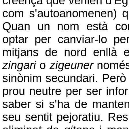
creença que venien d'Eg
com s'autoanomenen) qu
Quan un nom està con
optar per canviar-lo p
mitjans de nord enllà 
zingari
o
zigeuner
només 
sinònim secundari. Però
prou neutre per ser infor
saber si s'ha de manteni
seu sentit pejoratiu. Res