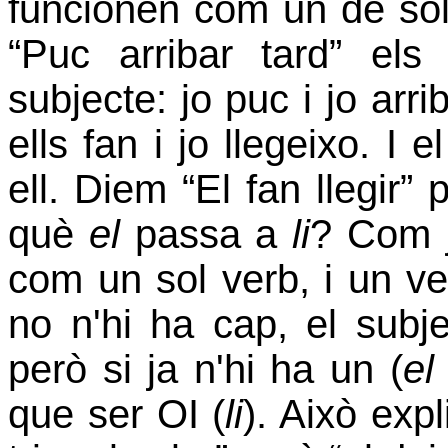
funcionen com un de sol
“Puc arribar tard” el
subjecte: jo puc i jo arri
ells fan i jo llegeixo. I 
ell. Diem “El fan llegir” p
què
el
passa a
li
? Com j
com un sol verb, i un v
no n'hi ha cap, el subjec
però si ja n'hi ha un (
el
que ser OI (
li
). Això expl