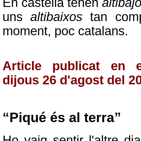
En castellà tenen
altibaj
uns
altibaixos
tan comp
moment, poc catalans.
Article publicat en 
dijous 26 d'agost del 2
“Piqué és al terra”
Ho vaig sentir l'altre di