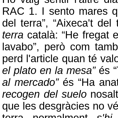
RAC 1. I sento mares qu
del terra”, “Aixeca't del 
terra
català: “He fregat e
lavabo”, però com tamb
perd l'article quan té va
el plato en la mesa”
és “
al mercado”
és “Ha anat 
recogen del suelo
nosalt
que les desgràcies no vé
terra normalment
s'h