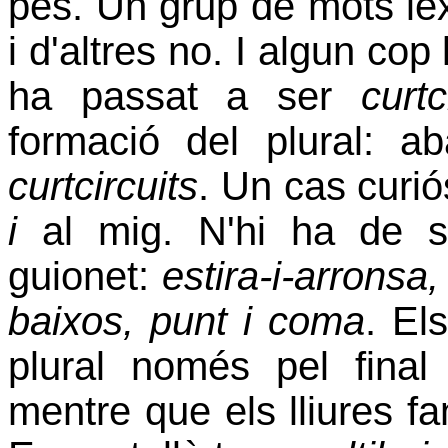
pes. Un grup de mots lex
i d'altres no. I algun co
ha passat a ser
curtc
formació del plural: 
curtcircuits
. Un cas curi
i
al mig. N'hi ha de 
guionet:
estira-i-arronsa,
baixos, punt i coma
. El
plural només pel final 
mentre que els lliures fa