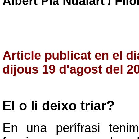
Albert Pla Nualart / Filò
Article publicat en el d
dijous 19 d'agost del 2
El o li deixo triar?
En una perífrasi ten