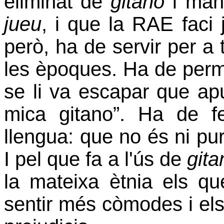
eliminat de
gitano
i mant
jueu
, i que la RAE faci j
però, ha de servir per a 
les èpoques. Ha de perm
se li va escapar que ap
mica gitano”. Ha de fe
llengua: que no és ni pur
I pel que fa a l'ús de
gita
la mateixa ètnia els q
sentir més còmodes i els