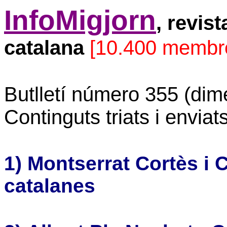
InfoMigjorn
, revis
catalana
[10.400 membr
Butlletí número 355 (dim
Continguts triats i envia
1) Montserrat Cortès i 
catalanes