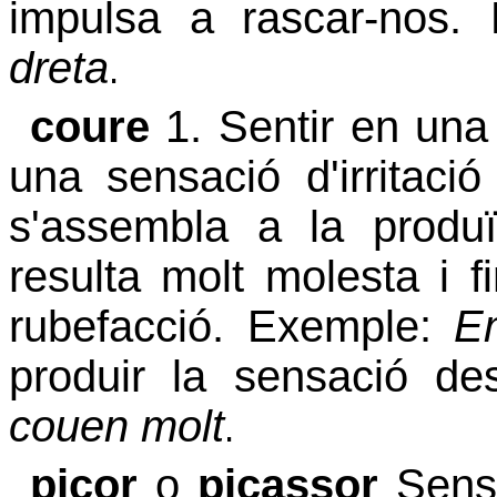
impulsa a rascar-nos.
dreta
.
coure
1. Sentir en una 
una sensació d'irritació
s'assembla a la prod
resulta molt molesta i fi
rubefacció. Exemple:
E
produir la sensació de
couen molt
.
picor
o
picassor
Sens