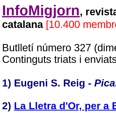
InfoMigjorn
, revis
catalana
[10.400 membr
Butlletí número 327 (dim
Continguts triats i envia
1) Eugeni S. Reig -
Pica
2)
La Lletra d'Or, per a