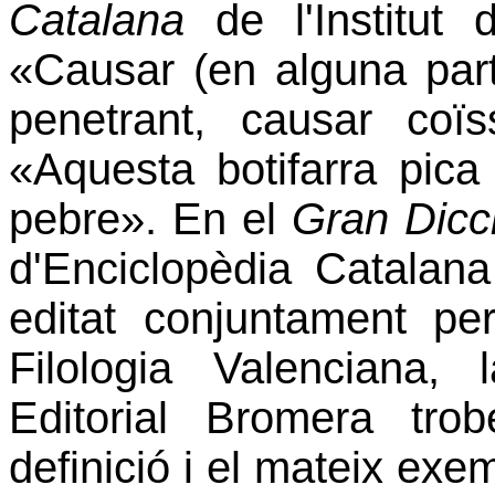
Catalana
de l'Institut 
«Causar (en alguna part
penetrant, causar coïs
«Aquesta botifarra pic
pebre». En el
Gran Dicci
d'Enciclopèdia Catalan
editat conjuntament per l
Filologia Valenciana, 
Editorial Bromera tr
definició i el mateix exe