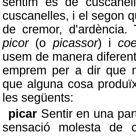
sentim és de cuscanell
cuscanelles, i el segon 
de cremor, d'ardència.
picor
(o
picassor
) i
coe
usem de manera diferent,
emprem per a dir que 
que alguna cosa produïx
les següents:
picar
Sentir en una part
sensació molesta de c