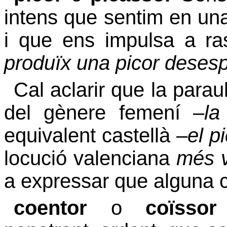
intens que sentim en una 
i que ens impulsa a r
produïx una picor deses
Cal aclarir que la para
del gènere femení –
la
equivalent castellà –
el p
locució valenciana
més v
a expressar que alguna c
coentor
o
coïsso