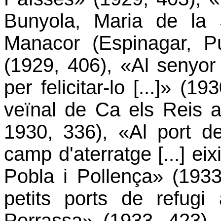
Bunyola, Maria de la S
Manacor (Espinagar, P
(1929, 406), «Al senyor 
per felicitar-lo [...]» (1
veïnal de Ca els Reis a 
1930, 336), «Al port d
camp d'aterratge [...] ei
Pobla i Pollença» (1933
petits ports de refugi
Porrassa» (1933, 423), «