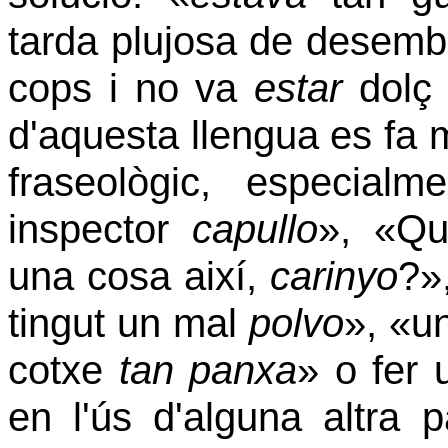
tarda plujosa de desembr
cops i no va
estar
dolç 
d'aquesta llengua es fa mé
fraseològic, especialm
inspector
capullo
», «Qu
una cosa així,
carinyo
?»
tingut un mal
polvo
», «un
cotxe
tan panxa
» o fer
en l'ús d'alguna altra p