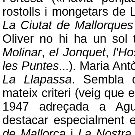
rostolls i mongetars de
La
Ciutat de Mallorques
Oliver no hi ha un sol 
Molinar
,
el Jonquet
,
l'Ho
les Puntes
...). Maria An
La Llapassa
. Sembla q
mateix criteri (veig que 
1947 adreçada a Agu
destacar especialment e
de Mallorca
i
La Nostra 