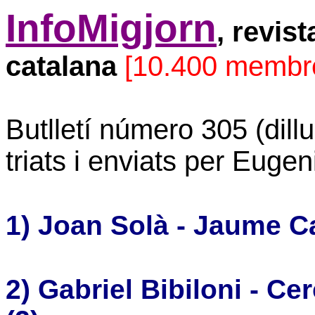
InfoMigjorn
, revis
catalana
[10.400 membr
Butlletí número 305 (dill
triats i enviats per Eugen
1) Joan Solà - Jaume C
2) Gabriel Bibiloni - Ce