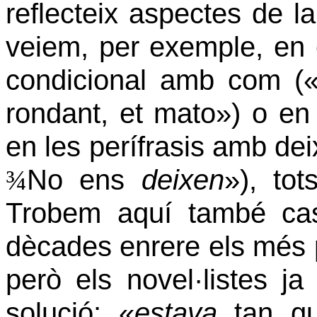
reflecteix aspectes de la
veiem, per exemple, en 
condicional amb com (
rondant, et mato») o en
en les perífrasis amb de
No ens
deixen
»),
tot
¾
Trobem aquí també ca
dècades enrere els més p
però els novel·listes j
solució: «
estava
tan gua