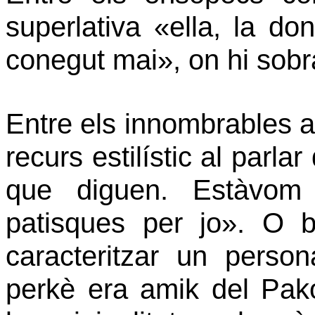
superlativa «ella, la do
conegut mai», on hi sobr
Entre els innombrables a
recurs estilístic al parla
que diguen. Estàvom 
patisques per jo». O bé
caracteritzar un perso
perkè era amik del Pak