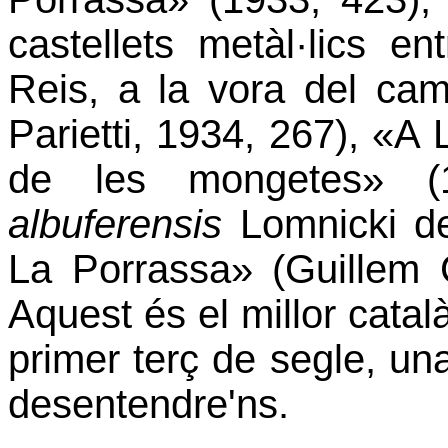
castellets metàl·lics ent
Reis, a la vora del camí
Parietti, 1934, 267), «A
de les mongetes» 
albuferensis
Lomnicki de
La Porrassa» (Guillem 
Aquest és el millor catal
primer terç de segle, u
desentendre'ns.