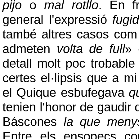
pijo
o
mal rotllo
. En fr
general l'expressió
fugi
també altres casos com
admeten
volta de full
»
detall molt poc trobable
certes el·lipsis que a 
el Quique esbufegava
q
tenien l'honor de gaudir d
Báscones
la que meny
Entre els ensopecs co