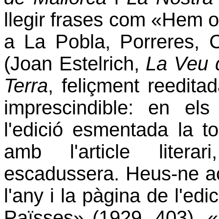
llegir frases com «Hem o
a La Pobla, Porreres, 
(Joan Estelrich,
La Veu 
Terra
, feliçment reedita
imprescindible: en e
l'edició esmentada la t
amb l'article liter
escadussera. Heus-ne ac
l'any i la pàgina de l'edi
Païsses» (1929, 403), «