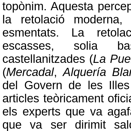
topònim. Aquesta percep
la retolació moderna, 
esmentats. La retola
escasses, solia b
castellanitzades (
La Pue
(
Mercadal
,
Alquería Bla
del Govern de les Ill
articles teòricament ofici
els experts que va agafa
que va ser dirimit sa