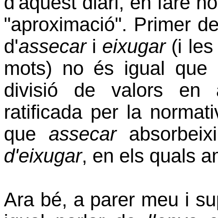
d'aquest diari, en faré n
"aproximació". Primer de
d'
assecar
i
eixugar
(i les
mots) no és igual que
divisió de valors en 
ratificada per la normat
que
assecar
absorbeixi 
d'eixugar
, en els quals
Ara bé, a parer meu i su