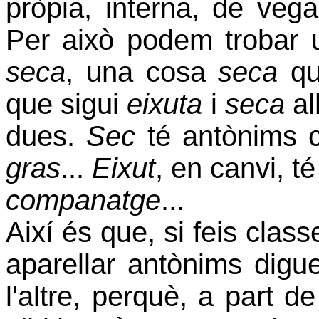
pròpia, interna, de veg
Per això podem trobar
seca
, una cosa
seca
qu
que sigui
eixuta
i
seca
al
dues.
Sec
té antònims
gras
...
Eixut
, en canvi, t
companatge
...
Així és que, si feis clas
aparellar antònims dig
l'altre, perquè, a part d