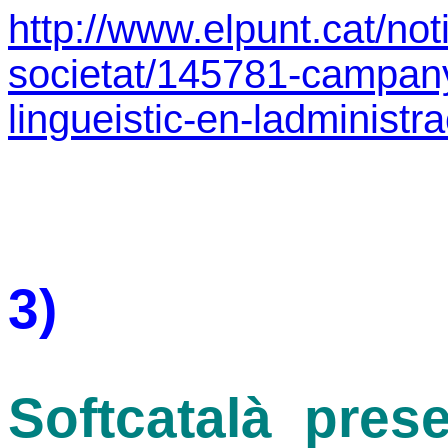
http://www.elpunt.cat/noti
societat/145781-campanya
lingueistic-en-ladministr
3)
Softcatalà pres