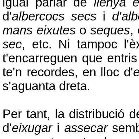
igual parlar de
llenya e
d'
albercocs
secs
i
d'al
mans eixutes
o
seques
,
sec
, etc. Ni tampoc l'èx
t'encarreguen que entri
te'n recordes, en lloc d'
e
s'aguanta dreta.
Per tant, la distribució d
d'
eixugar
i
assecar
sembl