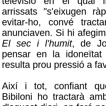
televisió en el qual 
arrissats "s'eixugen rà
evitar-ho, convé trac
anunciaven. Si hi afegim
El
sec i
l'humit
, de Jo
pensar en la idoneïtat 
resulta prou pressió a fav
Així i tot, confiant q
Bibiloni ho tractarà a