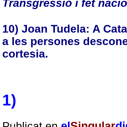
Transgressió i fet naci
10) Joan Tudela: A Cata
a les persones descon
cortesia.
1)
el
Singular
di
Publicat en