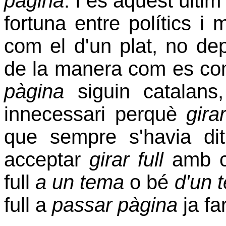
página
. I és aquest últim 
fortuna entre polítics i 
com el d'un plat, no de
de la manera com es c
pàgina
siguin catalan
innecessari perquè
girar
que sempre s'havia dit.
acceptar
girar full
amb co
full
a un tema
o bé
d'un 
full a
passar pàgina
ja fa