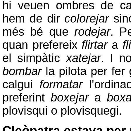
hi veuen ombres de ca
hem de dir
colorejar
si
més bé que
rodejar
. P
quan prefereix
flirtar
a
fl
el simpàtic
xatejar
. I n
bombar
la pilota per fer
calgui
formatar
l'ordina
preferint
boxejar
a
boxa
plovisqui o plovisquegi.
Cleòpatra estava pe