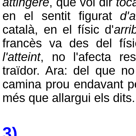
attingere
, que vol dir
toc
en el sentit figurat
d'
català, en el físic d'
arr
francès va des del físi
l'atteint
, no l'afecta re
traïdor. Ara: del que n
camina prou endavant pe
més que allargui els dits.
3)