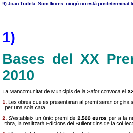
9) Joan Tudela: Som lliures: ningú no està predeterminat l
1)
Bases del X
X
Prem
20
10
La Mancomunitat de Municipis de la Safor convoca el
X
1.
Les obres que es presentaran al premi seran originals 
i per una sola cara.
2.
S'estableix un únic premi de
2.500 euros
per a la na
l'obra, la realitzarà
Edicions de
l Bullent dins de la col·le