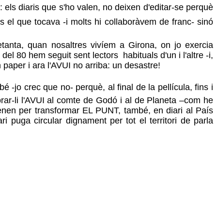
ls diaris que s'ho valen, no deixen d'editar-se perquè
 el que tocava -i molts hi collaboràvem de franc- sinó
setanta, quan nosaltres vivíem a Girona, on jo exercia
l 80 hem seguit sent lectors habituals d'un i l'altre -i,
 paper i ara l'AVUI no arriba: un desastre!
 crec que no- perquè, al final de la pellícula, fins i
prar-li l'AVUI al comte de Godó i al de Planeta –com he
 tenen per transformar EL PUNT, també, en diari al País
 puga circular dignament per tot el territori de parla