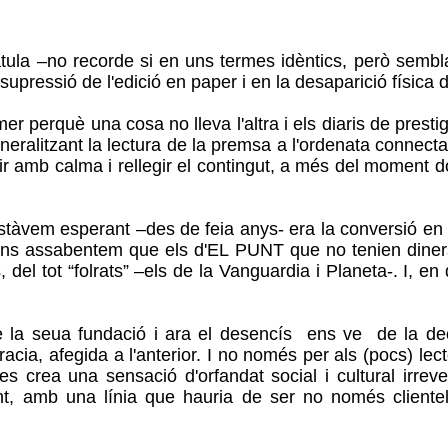
a –no recorde si en uns termes idèntics, però semblan
supressió de l'edició en paper i en la desaparició física 
què una cosa no lleva l'altra i els diaris de prestigi i 
ralitzant la lectura de la premsa a l'ordenata connectat
llegir amb calma i rellegir el contingut, a més del momen
 esperant –des de feia anys- era la conversió en diar
ns assabentem que els d'EL PUNT que no tenien diners pe
s, del tot “folrats” –els de la Vanguardia i Planeta-. I, e
eua fundació i ara el desencís ens ve de la decisió
ia, afegida a l'anterior. I no només per als (pocs) lect
i es crea una sensació d'orfandat social i cultural irr
uent, amb una línia que hauria de ser no només cliente