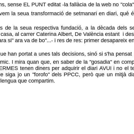
e EL PUNT editat -la fallàcia de la web no "cola": e
àvem la seua transformació de setmanari en diari, què és
e des de la seua respectiva fundació, a la dècada dels 
sa, al carrer Caterina Albert, De València estant i des de
 si" ara va de bo"...- i res de res: primer desapareix en
portat a unes tals decisions, sinó si s'ha pensat bé -jo
òmic. I mira quan que, en saber de la "gosadia" en com
HERMES tenen diners per adquirir el diari AVUI i no el
 siga jo un "forofo" dels PPCC, però que un mitjà diari
 llengua que compartim.