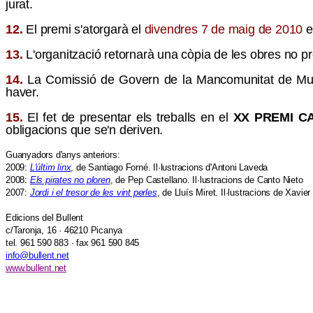
jurat.
12.
El premi s'atorgarà el
divendres
7
de maig de 20
10
e
13.
L'organització retornarà una còpia de les obres no pr
14.
La Comissió de Govern de la Mancomunitat de Munici
haver.
15.
El fet de presentar els treballs en el
X
X
PREMI CA
obligacions que se'n deriven.
Guanyadors d'anys anteriors:
2009:
L'últim linx
, de Santiago Forné. Il·lustracions d'Antoni Laveda
2008:
Els pirates no ploren
, de Pep Castellano. Il·lustracions de Canto Nieto
2007:
Jordi i el tresor de les vint perles
, de Lluís Miret.
Il·lustracions de Xavier 
Edicions del Bullent
c/Taronja, 16 · 46210 Picanya
tel. 961 590 883 · fax 961 590 845
info@bullent.net
www.bullent.net