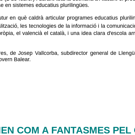
-se en sistemes educatius plurilingües.
ur en què caldrà articular programes educatius plurilin
ització, les tecnologies de la informació i la comunicació
pròpia, el valencià el català, i una idea clara d'escola
es, de Josep Vallcorba, subdirector general de Llengü
overn Balear.
ANEN COM A FANTASMES PEL 