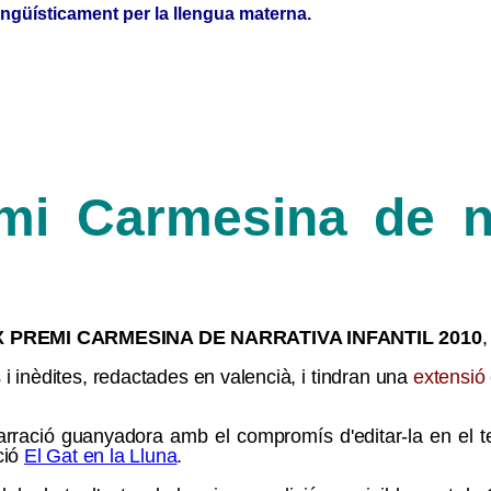
ingüísticament per la llengua materna.
i Carmesina de nar
X
PREMI CARMESINA DE NARRATIVA INFANTIL 20
10
,
i inèdites, redactades en valencià, i tindran una
extensió 
rració guanyadora amb el compromís d'editar-la en el ter
cció
El Gat en la Lluna
.