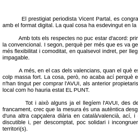
El prestigiat periodista Vicent Partal, es congratul
amb el format digital. La qual cosa ha esdevingut en la 
Amb tots els respectes no puc estar d'acord: primer per
la convencional. I segon, perquè per més que es va gene
més flexibilitat i comoditat, en qualsevol indret, per 
impagable.
A més, en el cas dels valencians, quan el què estàvem
colp massa fort. La cosa, però, no acaba ací perquè e
n'han tingut per comprar l'AVUI, als anterior propietari
local com ho hauria estat EL PUNT.
Tot i això alguns ja el llegíem l'AVUI, des de la s
francament, crec que la mesura és una autèntica desgrac
d'una altra capçalera diària en català/valencià, ací, 
discutible i, per descomptat, poc solidari i incongr
territori(s).