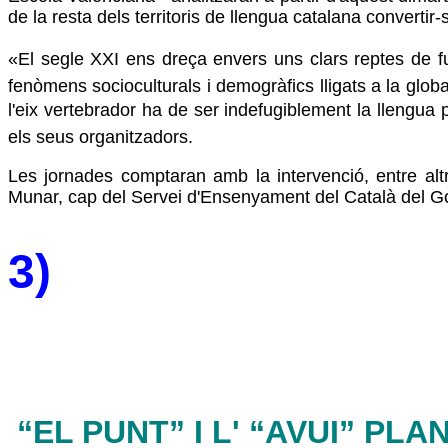
de la resta dels territoris de llengua catalana convertir
«El segle XXI ens dreça envers uns clars reptes de fut
fenòmens socioculturals i demogràfics lligats a la global
l'eix vertebrador ha de ser indefugiblement la llengua 
els seus organitzadors.
Les jornades comptaran amb la intervenció, entre altr
Munar, cap del Servei d'Ensenyament del Català del G
3)
“EL PUNT” I L' “AVUI” PL