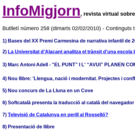
InfoMigjorn
, revista virtual sobr
Butlletí número 258 (dimarts 02/02/2010) - Continguts t
1) Bases del XX Premi Carmesina de narrativa infantil de 
2)
La Universitat d'Alacant analitza el trànsit d'una escola 
3) Marc Antoni Adell - “EL PUNT” I L' “AVUI” PLANEN
4) Nou llibre: 'Llengua, nació i modernitat. Projectes i conf
5) Nou concurs de La Lluna en un Cove
6) Softcatalà presenta la traducció al català del navegador 
7)
Televisió de Catalunya en perill al Rosselló?
8) Presentació de llibre