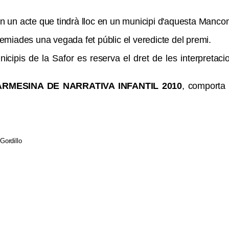
n un acte que tindrà lloc en un municipi d'aquesta Manco
emiades una vegada fet públic el veredicte del premi.
pis de la Safor es reserva el dret de les inte
r
pretaci
RMESINA DE NARRATIVA INFANTIL 20
10
, comporta 
Gordillo