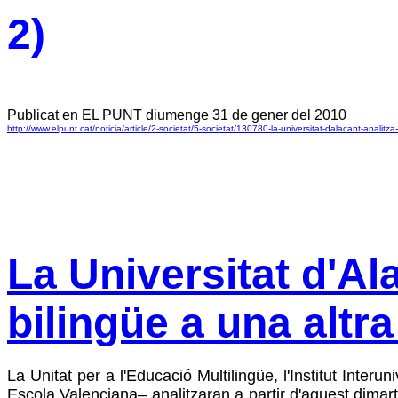
2)
Publicat en EL PUNT diumenge 31 de gener del 2010
http://www.elpunt.cat/noticia/article/2-societat/5-societat/130780-la-universitat-dalacant-analitza
La Universitat d'Ala
bilingüe a una altr
La Unitat per a l'Educació Multilingüe, l'Institut Interun
Escola Valenciana– analitzaran a partir d'aquest dimart