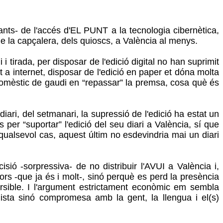
ts- de l'accés d'EL PUNT a la tecnologia cibernètica,
de la capçalera, dels quioscs, a València al menys.
tirada, per disposar de l'edició digital no han suprimit
 a internet, disposar de l'edició en paper et dóna molta
t domèstic de gaudi en “repassar” la premsa, cosa què és
i, del setmanari, la supressió de l'edició ha estat un
r “suportar” l'edició del seu diari a València, sí que
n qualsevol cas, aquest últim no esdevindria mai un diari
 -sorpressiva- de no distribuir l'AVUI a València i,
ors -que ja és i molt-, sinó perquè es perd la presència
eversible. I l'argument estrictament econòmic em sembla
lista sinó compromesa amb la gent, la llengua i el(s)