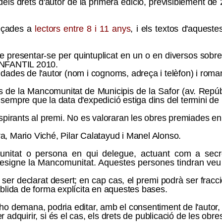
els drets d'autor de la primera edició, previsiblement d
reçades a
lectors entre 8 i 11 anys
, i els textos d'aquest
presentar-se per quintuplicat en un o en diversos sobres ta
NFANTIL 20
10
.
 dades de l'autor (nom i cognoms, adreça i telèfon) i roma
 de la Mancomunitat de Municipis de la Safor (av. Repú
, sempre que la data d'expedició estiga dins del termini de
irants al premi. No es valoraran les obres premiades en
a, Mario Viché, Pilar Calatayud i Manel Alonso
.
munitat o persona en qui delegue, actuant com a secr
signe la Mancomunitat. Aquestes persones tindran veu pe
ser declarat desert; en cap cas, el premi podrà ser frac­cion
blida de forma explícita en aquestes bases.
 ho demana, podria editar, amb el consentiment de l'autor
per adquirir, si és el cas, els drets de publicació de les 