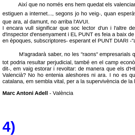
Així que no només ens hem quedat els valencians, sens
estiguen a internet..., segons jo ho veig-, quan esper
que ara, al damunt, no arriba l'AVUI.
I encara vull significar que soc lector d'un i l'altr
d'inspector d'ensenyament i EL PUNT es feia a baix de ca
en èpoques, subscriptores- esperant el PUNT DIARI -"ara
M'agradarà saber, no les "raons" empresarials que han 
tot podria resultar perjudicial, també en el camp econ
dit-, em vaig estorar i revoltar: de manera que els d'
Valencià? No ho entenia aleshores ni ara. I no es que
catalana, em sembla vital, per a la supervivència de la
Marc Antoni Adell
- València
4)