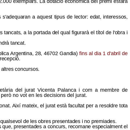
e 2.000 exemplars. La dotació econòmica del premi estarà
es s'adequaran a aquest tipus de lector: edat, interessos,
ncats, a la portada del qual figurarà el títol de l'obra i
ndrà tancat.
blica Argentina, 28, 46702 Gandia)
fins al dia
1
d'abril de
 recepció.
 altres concursos.
etària
del jurat Vicenta Palanca i com a membre de
rò no vot en les decisions del jurat.
at. Així mateix, el jurat està facultat per a resol­dre tota
, qualsevol de les obres presentades i no premiades.
obres que, presentades a concurs, recomane especialment el