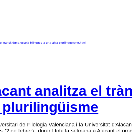
-el-transit-duna-escola-bilinguee-a-una-altra-plurilingueisme.html
cant analitza el trà
a plurilingüisme
iversitari de Filologia Valenciana i la Universitat d'Alaca
s (2 de febrer) i durant tota la setmana a Alacant el pro