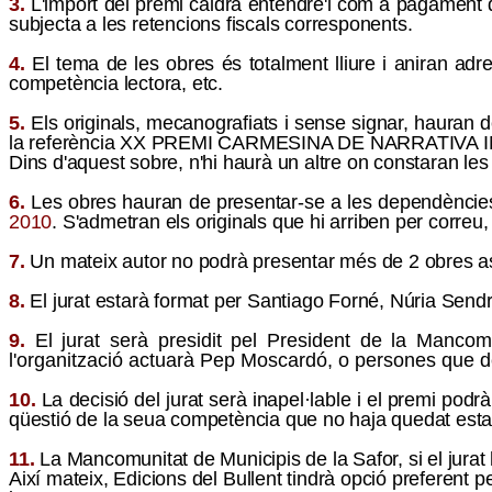
3.
L'import del premi caldrà entendre'l com a pagament d
subjecta a les retencions fiscals corresponents.
4.
El tema de les obres és totalment lliure i aniran ad
competència lectora, etc.
5.
Els originals, mecanografiats i sense signar, hauran de 
la referència X
X
PREMI CARMESINA DE NARRATIVA I
Dins d'aquest sobre, n'hi haurà un altre on constaran les
6.
Les obres hauran de presentar-se a les dependències
20
10
. S'admetran els originals que hi arriben per correu
7.
Un mateix autor no podrà presentar més de 2 obres asp
8.
El jurat estarà format per
Santiago Forné, Núria Sendr
9.
El jurat serà presidit pel President de la Manco
l'organització actuarà Pep Moscardó, o persones que de
10.
La decisió del jurat serà inapel·lable i el premi podrà 
qüestió de la seua competència que no haja quedat esta
11.
La Mancomunitat de Municipis de la Safor, si el jurat
Així mateix, Edicions del Bullent tindrà opció preferent 