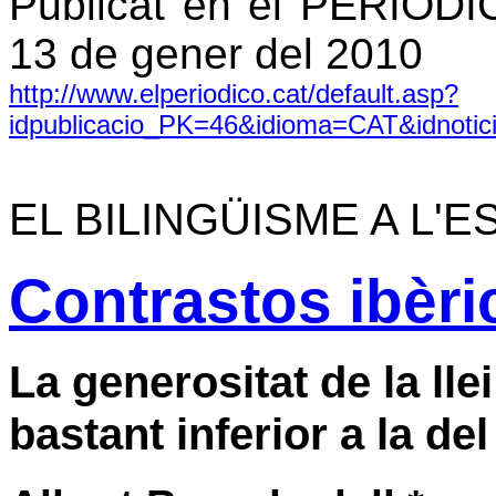
Publicat en el PERIÓ
13 de gener del 2010
http://www.elperiodico.cat/default.asp?
idpublicacio_PK=46&idioma=CAT&idnoti
EL BILINGÜISME A L'
Contrastos ibèri
La generositat de la lle
bastant inferior a la del