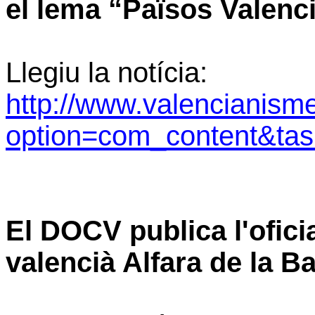
el lema “Països Valenc
Llegiu la notícia:
http://www.valencianism
option=com_content&ta
El DOCV publica l'ofici
valencià Alfara de la B