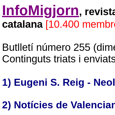
InfoMigjorn
, revis
catalana
[10.400 membr
Butlletí número 255 (dim
Continguts triats i envia
1) Eugeni S. Reig - Ne
2) Notícies de Valenci