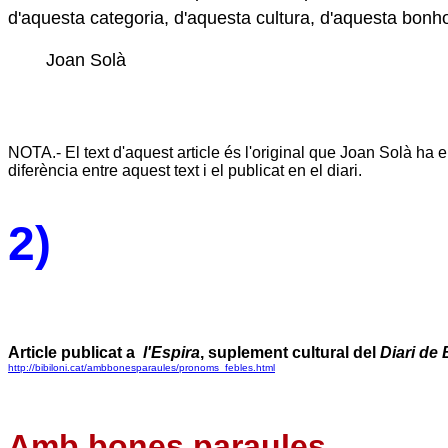
d'aquesta categoria, d'aquesta cultura, d'aquesta bonh
Joan Solà
NOTA.- El text d'aquest article és l'original que Joan Solà ha en
diferència entre aquest text i el publicat en el diari.
2)
Article publicat a
l'Espira
, suplement cultural del
Diari de 
http://bibiloni.cat/ambbonesparaules/pronoms_febles.html
Amb bones paraules