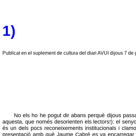
1)
Publicat en el suplement de cultura del diari AVUI dijous 7 de
No els ho he pogut dir abans perquè dijous pass
aquesta, que només desorienten els lectors!): el se
és un dels pocs reconeixements institucionals i clamor
presentació amb què Jaume Cabré es va encarregar d