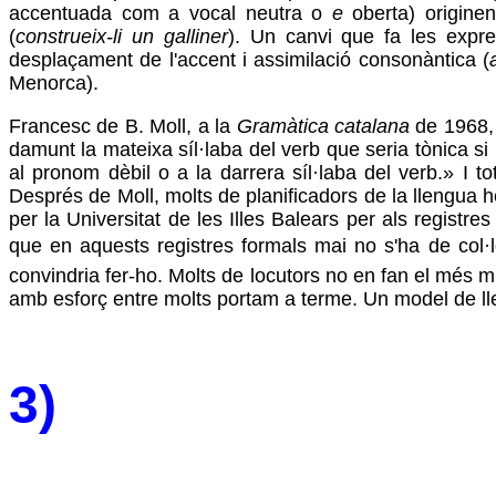
accentuada com a vocal neutra o
e
oberta) origine
(
construeix-li
un galliner
). Un canvi que fa les expre
desplaçament de l'accent i assimilació consonàntica (
Menorca).
Francesc de B. Moll, a la
Gramàtica catalana
de 1968, 
damunt la mateixa síl·laba del verb que seria tònica si
al pronom dèbil o a la darrera síl·laba del verb.» I
Després de Moll, molts de planificadors de la llengua he
per la Universitat de les Illes Balears per als registre
que en aquests registres formals mai no s'ha de col·loc
convindria fer-ho. Molts de locutors no en fan el més m
amb esforç entre molts portam a terme. Un model de lle
3)