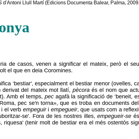
S
d'Antoni Llull Martí (Edicions Documenta Balear, Palma, 2009,
gonya
ria de casos, venen a significar el mateix, però el seu 
molt el que en deia Coromines.
fica ‘bestiar', especialment el bestiar menor (ovelles, ca
n derivat del mateix mot llatí,
pècora
és el nom que actua
nt). Amb el temps,
pec
agafà la significació de ‘beneit, e
 Roma, pec se'n torna», que es troba en documents del
 i el verb
empeguir
i
empegueir
, que usats com a reflexi
boritzar-se'. Fora de les nostres illes,
empegueir-se
és 
, riquesa' (tenir molt de bestiar era el més ostentós si