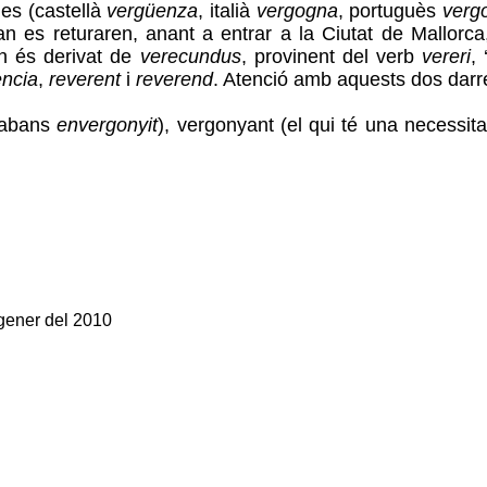
es (castellà
vergüenza
, italià
vergogna
, portuguès
verg
n es returaren, anant a entrar a la Ciutat de Mallorca
rn és derivat de
verecundus
, provinent del verb
vereri
,
ència
,
reverent
i
reverend
. Atenció amb aquests dos darrer
abans
envergonyit
), vergonyant (el qui té una necessit
 gener del 2010