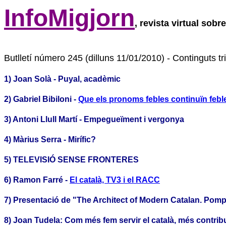
InfoMigjorn
, revista virtual sobr
Butlletí número 245 (dilluns 11/01/2010) - Continguts tr
1) Joan Solà - Puyal, acadèmic
2) Gabriel Bibiloni -
Que els pronoms febles continuïn febl
3) Antoni Llull Martí - Empegueïment i vergonya
4) Màrius Serra - Mirífic?
5) TELEVISIÓ SENSE FRONTERES
6) Ramon Farré -
El català, TV3 i el RACC
7) Presentació de "The Architect of Modern Catalan. Pom
8) Joan Tudela: Com més fem servir el català, més contribuï