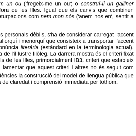
í'm un ou
('fregeix-me un ou') o
construï-lí
un galliner
fora de les Illes. Igual que els canvis que combinen
 deturpacions com
nem-mon-nós
('anem-nos-en', sentit a
personals dèbils, s'ha de considerar carregat l'accent
llorquí i menorquí que consisteix a transportar l'accent
ronúncia
literària
(estàndard en la terminologia actual).
'il·lustre filòleg. La darrera mostra és el criteri fixat
s de les Illes, primordialment IB3, criteri que estableix
 lamentar que aquest criteri i altres no és seguit com
üències la construcció del model de llengua pública que
ua de claredat i comprensió immediata per tothom.