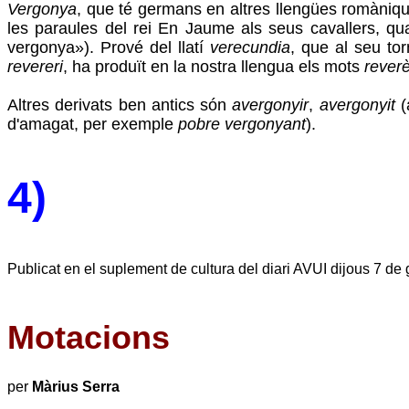
Vergonya
, que té germans en altres llengües romàniqu
les paraules del rei En Jaume als seus cavallers, qua
vergonya»). Prové del llatí
verecundia
, que al seu to
revereri
, ha produït en la nostra llengua els mots
rever
Altres derivats ben antics són
avergonyir
,
avergonyit
(
d'amagat, per exemple
pobre vergonyant
).
4)
Publicat en el suplement de cultura del diari AVUI dijous 7 de
Motacions
per
Màrius Serra