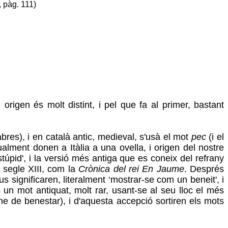
 pàg. 111)
origen és molt distint, i pel que fa al primer, bastant
bres), i en català antic, medieval, s'usà el mot
pec
(i el
lment donen a Itàlia a una ovella, i origen del nostre
stúpid', i la versió més antiga que es coneix del refrany
 segle XIII, com la
Crònica del rei En Jaume
. Després
us significaren, literalment ‘mostrar-se com un beneit', i
un mot antiquat, molt rar, usant-se al seu lloc el més
gne de benestar), i d'aquesta accepció sortiren els mots