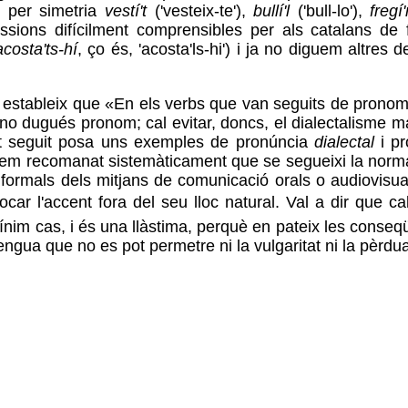
n per simetria
vestí't
('vesteix-te'),
bullí'l
('bull-lo'),
freg
ssions difícilment comprensibles per als catalans de 
acosta'ts-hí
, ço és, 'acosta'ls-hi') i ja no diguem altres
estableix que «En els verbs que van seguits de pronoms 
 no dugués pronom; cal evitar, doncs, el dialectalisme ma
 tot seguit posa uns exemples de pronúncia
dialectal
i p
m recomanat sistemàticament que se segueixi la norma de l
s formals dels mitjans de comunicació orals o audiovisual
ar l'accent fora del seu lloc natural. Val a dir que cal
ínim cas, i és una llàstima, perquè en pateix les conseq
ngua que no es pot permetre ni la vulgaritat ni la pèrd