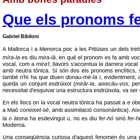
Que els pronoms fe
Gabriel Bibiloni
A Mallorca i a Menorca poc a les Pitiüses un dels tret
míra-la
es diu
mira-là
, en què el pronom es fa amb voca
vocal, com a
mira'l
, llavors s'accentua la darrera vocal 
amb neutra tònica. Si són dos els pronoms enclítics, 
també n'hi ha que diuen
donau-mè-la
i, evidentment,
queda un conjunt esdrúixol (
miràr-la
,
aixecàu-vos
, pe
necessitat d'esquivar una estructura esdrúixola, va ser 
En els llocs on la vocal neutra tònica ha passat a
e
obe
a Maó
coneixet-sè
, amb assimilació consonàntica). Aix
la
o
àtona ha esdevingut
u
, no es diu
fer-hó
sinó
fer-h
Moderna.
Una conseqüència curiosa d'aquest fenomen és una gr