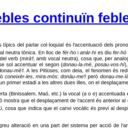
bles continuïn febl
s típics del parlar col·loquial és l'accentuació dels pro
l neutra tònica. En lloc de
fér-ho
i
anàr-hi
es diu
fer-hó
del verb (
mirà'l
, amb vocal neutra), cosa que, per analo
se sol accentuar el segon (
donau-la-mè
,
posau-vos-hí
)
donau-mè'l
. A les Pitiüses, com deia, el fenomen és red
rò
coneixèr-les
,
mira-mós
;
donàu-me'l
però
donau-me-l
un primer estadi a les altres dues illes, on el desplaçam
rta (Binissalem, Maó, etc.) la vocal (
a
o
e
) accentuada 
ò mostra que el desplaçament de l'accent és anterior al 
ú
, cosa que indica que el canvi vocàlic és previ al des
eu alteració en una part del sistema per acció de l'a