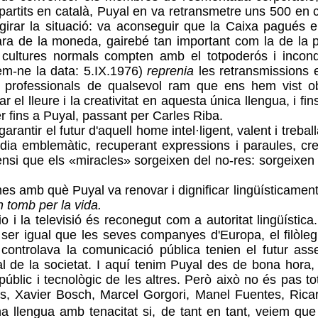
rtits en català, Puyal en va retransmetre uns 500 en c
girar la situació: va aconseguir que
la Caixa
pagués el 
ara de la moneda, gairebé tan important com la de la p
es cultures normals compten amb el totpoderós i incon
em-ne la data: 5.IX.1976)
reprenia
les retransmissions
 professionals de qualsevol ram que ens hem vist obli
 el lleure i la creativitat en aquesta única llengua, i fi
fins a Puyal, passant per Carles Riba.
rantir el futur d'aquell home intel·ligent, valent i trebal
ll dia emblemàtic, recuperant expressions i paraules, c
nsi que els «miracles» sorgeixen del no-res: sorgeixen 
es amb què Puyal va renovar i dignificar lingüísticamen
n tomb per la vida.
io i la televisió és reconegut com a autoritat lingüísti
 ser igual que les seves companyes d'Europa, el filòleg ex
ontrolava la comunicació pública tenien el futur asse
l de la societat. I aquí tenim Puyal des de bona hora,
 públic i tecnològic de les altres. Però això no és pas t
ssas, Xavier Bosch, Marcel Gorgori, Manel Fuentes, Ri
na llengua amb tenacitat si, de tant en tant, veiem qu