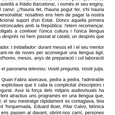
astellà a Ràdio Barcelona!, i només el seu enginy,
canvi: ¿l'hauria fet, l'hauria pogut fer, s'hi hauria
ersonalitat: nosaltres ens hem de pagar la nostra
dicional suport d'un Estat. Doncs aquella primera
 estroncades amb
la República
: l'etern recomençar.
gats a conèixer l'única cultura i l'única llengua
ns
després
no hem passat al català; un després que
lador. I
treballador
: durant mesos ell i el seu mentor
reant-ne de noves per aconseguir una llengua àgil,
d'hores, mesos, anys de preparació i col·laboració
t el panorama televisiu:
Vostè pregunta, Vostè jutja,
ca. Quan Fabra aixecava, pedra a pedra, l'admirable
plicitava que li calia la complicitat d'escriptors i
gurat. Avui la força dels mitjans audiovisuals ha
 fent atractius uns programes en una llengua que,
ot: el seu mestratge ràpidament es contagiava, feia
card Torquemada, Eduard Boet, Pilar Calvo, Mònica
e ens passen al davant, obrint-nos camí, persones