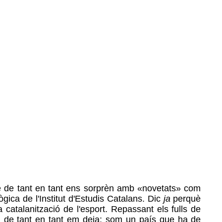
e de tant en tant ens sorprèn amb «novetats» com
ògica
de l'Institut d'Estudis Catalans. Dic
ja
perquè
 catalanització de l'esport. Repassant els fulls de
 de tant en tant em deia: som un país que ha de