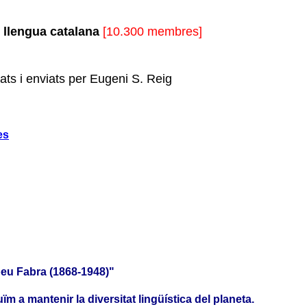
e llengua catalana
[10.300 membres]
iats i enviats per Eugeni S. Reig
es
peu Fabra (1868-1948)"
m a mantenir la diversitat lingüística del planeta.