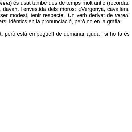
onha
) és usat també des de temps molt antic (recordau
, davant l'envestida dels moros: «Vergonya, cavallers,
 ‘ser modest, tenir respecte'. Un verb derivat de
vereri
,
s, idèntics en la pronunciació, però no en la grafia!
at, però està empegueït de demanar ajuda i si ho fa és