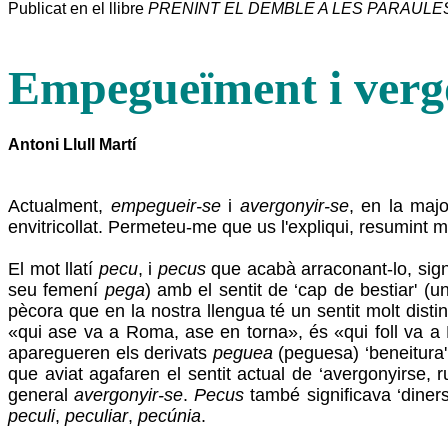
Publicat en el llibre
PRENINT EL DEMBLE A LES PARAULE
Empegueïment i ver
Antoni Llull Martí
Actualment,
empegueir-se
i
avergonyir-se
, en la majo
envitricollat. Permeteu-me que us l'expliqui, resumint 
El mot llatí
pecu
, i
pecus
que acabà arraconant-lo, signi
seu femení
pega
) amb el sentit de ‘cap de bestiar' (u
pècora que en la nostra llengua té un sentit molt disti
«qui ase va a Roma, ase en torna», és «qui foll va a
aparegueren els derivats
peguea
(peguesa) ‘beneitura'
que aviat agafaren el sentit actual de ‘avergonyirse, ru
general
avergonyir-se
.
Pecus
també significava ‘diners
peculi
,
peculiar
,
pecúnia
.