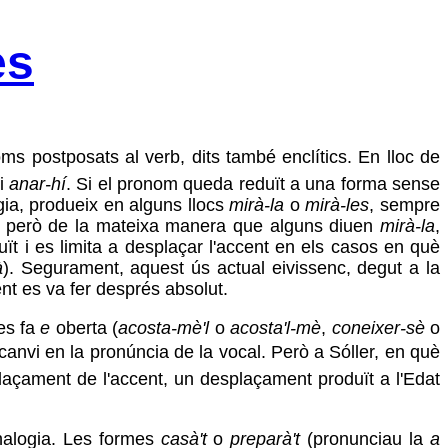
es
noms postposats al verb, dits també enclítics. En lloc de
i
anar-hí
. Si el pronom queda reduït a una forma sense
gia, produeix en alguns llocs
mirà-la
o
mirà-les
, sempre
, però de la mateixa manera que alguns diuen
mirà-la
,
uït i es limita a desplaçar l'accent en els casos en què
à
). Segurament, aquest ús actual eivissenc, degut a la
ent es va fer després absolut.
es fa
e
oberta (
acosta-mè'l
o
acosta'l-mè
,
coneixer-sè
o
canvi en la pronúncia de la vocal. Però a Sóller, en què
plaçament de l'accent, un desplaçament produït a l'Edat
nalogia. Les formes
casà't
o
preparà't
(pronunciau la
a