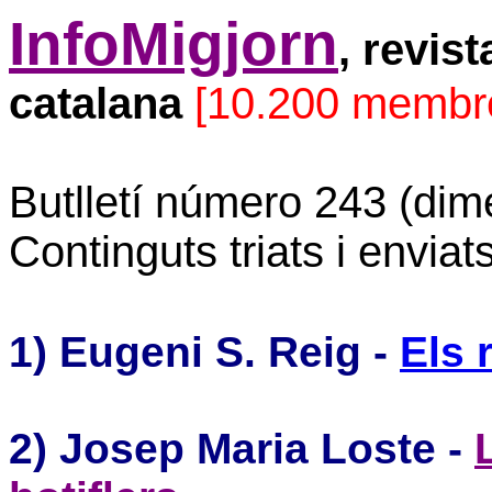
InfoMigjorn
, revis
catalana
[10.200 membr
Butlletí número 243 (dim
Continguts triats i envia
1) Eugeni S. Reig -
Els 
2) Josep Maria Loste -