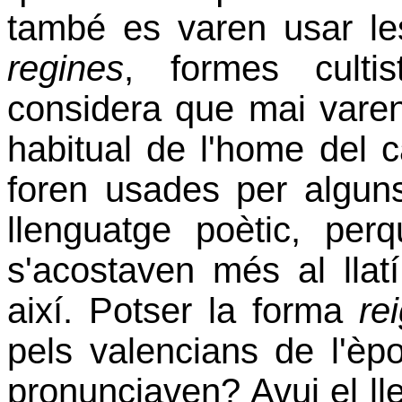
també es varen usar l
regines
, formes cultis
considera que mai varen
habitual de l'home del 
foren usades per alguns 
llenguatge poètic, pe
s'acostaven més al llat
així. Potser la forma
re
pels valencians de l'èpo
pronunciaven? Avui el lle