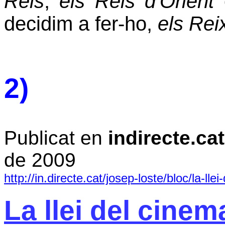
Reis
,
els
Reis d'Orient
o
decidim a fer-ho,
els Rei
2)
Publicat en
indirecte.cat
de 2009
http://in.directe.cat/josep-loste/bloc/la-llei
La llei del cinema