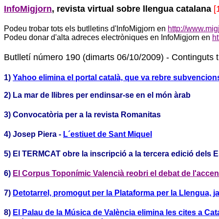
InfoMigjorn
, revista virtual sobre llengua catalana
[
Podeu trobar tots els butlletins d'InfoMigjorn en
http://www.migj
Podeu donar d'alta adreces electròniques en InfoMigjorn en
ht
Butlletí número 190 (dimarts 06/10/2009) - Continguts t
1)
Yahoo elimina el portal català, que va rebre subvencions
2) La mar de llibres per endinsar-se en el món àrab
3) Convocatòria per a la revista Romanitas
4) Josep Piera -
L´estiuet de Sant Miquel
5) El TERMCAT obre la inscripció a la tercera edició dels
6)
El Corpus Toponímic Valencià reobri el debat de l'accent
7)
Detotarrel, promogut per la Plataforma per la Llengua, ja
8)
El Palau de la Música de València elimina les cites a C