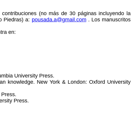
s contribuciones (no más de 30 páginas incluyendo la
o Piedras) a:
pousada.a@gmail.com
. Los manuscritos
tra en:
lumbia University Press.
uman knowledge. New York & London: Oxford University
 Press.
ersity Press.