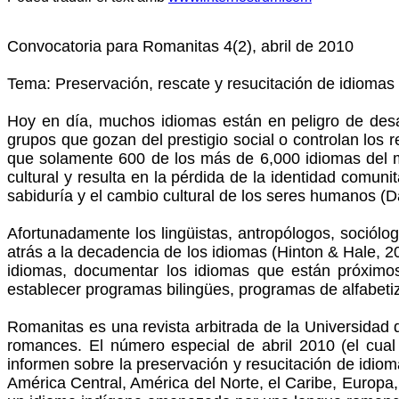
Convocatoria para
Romanitas
4(2), abril de 2010
Tema: Preservación, rescate y resucitación de idiomas
Hoy en día, muchos idiomas están en peligro de desa
grupos que gozan del prestigio social o controlan los
que solamente 600 de los más de 6,000 idiomas del m
cultural y resulta en la pérdida de la identidad comuni
sabiduría y el cambio cultural de los seres humanos (D
Afortunadamente los lingüistas, antropólogos, sociólog
atrás a la decadencia de los idiomas (Hinton & Hale, 2
idiomas, documentar los idiomas que están próximos a
establecer programas bilingües, programas de alfabeti
Romanitas
es una revista arbitrada de la Universidad d
romances. El número especial de abril 2010 (el cual
informen sobre la preservación y resucitación de idio
América Central, América del Norte, el Caribe, Europa, 