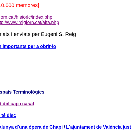
10.000 membres]
orn.cat/historic/index.php
tp://www.migjorn.cat/alta.php
riats i enviats per Eugeni S. Reig
 importants per a obrir-lo
 Espais Terminològics
 del cap i casal
 té disc
atalunya d'una òpera de Chapí
/
L'ajuntament de València just