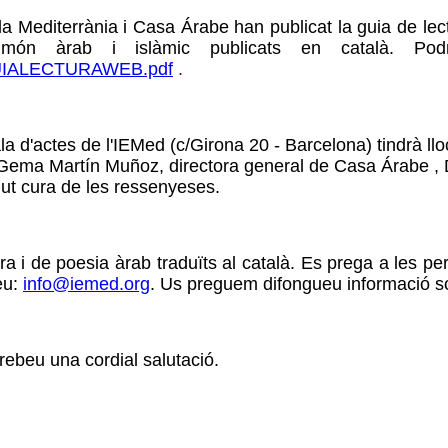
 la Mediterrània i Casa Árabe han publicat la guia de le
ón àrab i islàmic publicats en català. Podre
GUIALECTURAWEB.pdf
.
la d'actes de l'IEMed (c/Girona 20 - Barcelona) tindrà ll
Gema Martín Muñoz, directora general de Casa Árabe , Do
ut cura de les ressenyeses.
tura i de poesia àrab traduïts al català. Es prega a les p
eu:
info@iemed.org
. Us preguem difongueu informació sob
rebeu una cordial salutació.