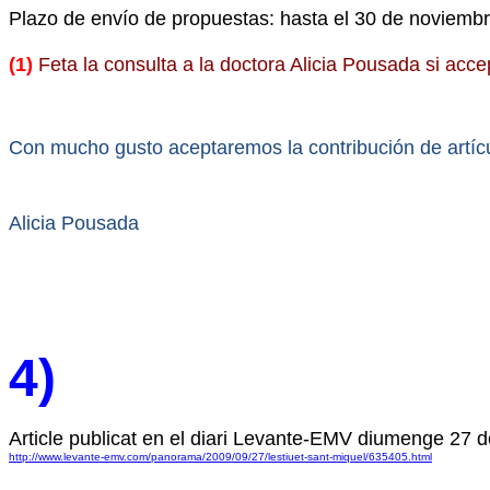
Plazo de envío de propuestas: hasta el 30 de noviemb
(1)
Feta la consulta a la doctora Alicia Pousada si accep
Con mucho gusto aceptaremos la contribución de artí
Alicia Pousada
4)
Article publicat en el diari Levante-EMV diumenge 27 
http://www.levante-emv.com/panorama/2009/09/27/lestiuet-sant-miquel/635405.html