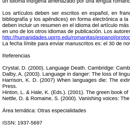
un idioma indígena amenazado por una lengua roman
Los artículos deben ser escritos en español, en fra
bibliografía y los apéndices) en forma electrónica a 
deben incluir un resumen en el idioma del artículo más 
en uno de los otros idiomas de publicación. Los autore
http://humanidades.uprrp.edu/
romanitas
/espanol/protoc
La fecha límite para enviar manuscritos es: el 30 de n
Referencias
Crystal, D. (2000). Language Death. Cambridge: Cambr
Dalby, A. (2003). Language in danger: The loss of lingui
Harrison, K. D. (2007) When languages die: The exti
Press.
Hinton, L. & Hale, K. (Eds.). (2001). The green book of
Nettle, D. & Romaine, S. (2000). Vanishing voices: The 
Área temática: Otras especialidades
ISSN: 1937-5697