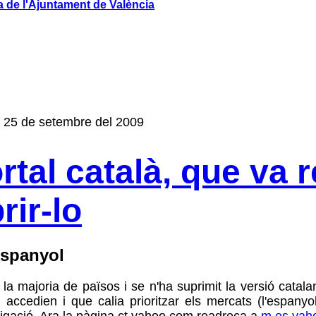
 de l'Ajuntament de València
es 25 de setembre del 2009
rtal català, que va
rir-lo
 espanyol
a majoria de països i se n'ha suprimit la versió catalan
accedien i que calia prioritzar els mercats (l'espanyo
stigació. Ara la pàgina ct.yahoo.com readreça a
m.es.yah