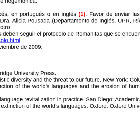
ce hegemónica.
ncés, en portugués o en inglés
(1)
. Favor de enviar la
la Dra. Alicia Pousada (Departamento de Inglés, UPR, Rí
otro
s deben seguir el protocolo de
Romanitas
que se encuen
olo.
html
oviembre de 2009.
idge University Press.
stic diversity and the threat to our future. New York: Co
nction of the world's languages and the erosion of h
 language revitalization in practice. San Diego: Academic
extinction of the world's languages. Oxford: Oxford Univ