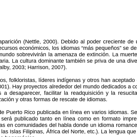
parición (Nettle, 2000). Debido al poder creciente d
 recursos económicos, los idiomas “más pequeños” se d
undo sobrevivirán la amenaza de extinción. La muert
taria. La cultura dominante también se priva de una dive
alby, 2003; Harrison, 2007).
os, folkloristas, líderes indígenas y otros han acepta
001). Hay proyectos alrededor del mundo dedicados a co
 desaparecer, facilitar la readquisición y la resuci
zación y otras formas de rescate de idiomas.
e Puerto Rico publicada en línea en varios idiomas. Se d
 será publicado tanto en línea como en formato impre
mas en comunidades del habla donde un idioma romance c
las Islas Filipinas, África del Norte, etc.). La lengua 