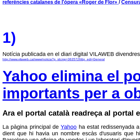
referències catalanes de l'òpera «Roger de Flor»
/
Censura
1)
Notícia publicada en el diari digital VILAWEB divendr
http://www.vilaweb.cat/www/noticia?p_idcmp=3635726&p_edi=General
Yahoo elimina el po
importants per a ob
Ara el portal català readreça al portal
La pàgina principal de
Yahoo
ha estat redissenyada a l
dient que hi havia un nombre escàs d'usuaris que hi 
Barcelona una oficina de vendes i un laboratori d'inve