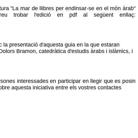
ctura "La mar de llibres per endinsar-se en el món àrab"
u trobar l'edició en pdf al següent enllaç:
oc la presentació d'aquesta guia en la que estaran
lors Bramon, catedràtica d'estudis àrabs i islàmics, i
ersones interessades en participar en llegir que es posin
re aquesta iniciativa entre els vostres contactes