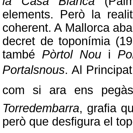
la Casa Blanca
(Palma
elements. Però la reali
coherent. A Mallorca ab
decret de toponímia (1
també
Pòrtol Nou
i
Po
Portalsnous
. Al Principa
com si ara ens pegàs
Torredembarra
, grafia q
però que desfigura el to