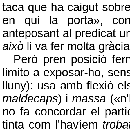
taca que ha caigut sobr
en qui la porta», con
anteposant al predicat un
això
li va fer molta gràcia
Però pren posició fer
limito a exposar-ho, sen
lluny): usa amb flexió e
maldecaps
) i
massa
(«n'
no fa concordar el parti
tinta com l'havíem
troba