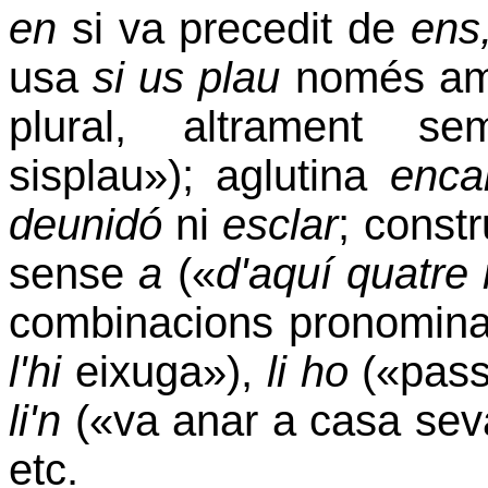
en
si va precedit de
ens
usa
si us plau
només am
plural, altrament 
sisplau»); aglutina
enca
deunidó
ni
esclar
; const
sense
a
(«
d'aquí quatre
combinacions pronomin
l'hi
eixuga»),
li ho
(«pass
li'n
(«va anar a casa sev
etc.