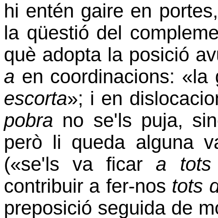
hi entén gaire en portes,
la qüestió del complemen
què adopta la posició a
a
en coordinacions: «la 
escorta
»; i en dislocacio
pobra
no se'ls puja, si
però li queda alguna va
(«se'ls va ficar
a tots
contribuir a fer-nos
tots 
preposició seguida de mo