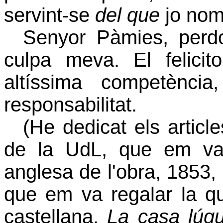
servint-se
del que
jo no
Senyor Pàmies, perdo
culpa meva. El felicit
altíssima competènci
responsabilitat.
(He dedicat els articl
de
la UdL
, que em va 
anglesa de l'obra, 1853, 
que em va regalar la qu
castellana,
La casa lúg