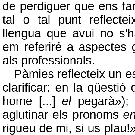
de perdiguer que ens fan
tal o tal punt reflect
llengua que avui no s'ha
em referiré a aspectes g
als professionals.
Pàmies reflecteix un e
clarificar: en la qüesti
home [...]
el
pegarà»); 
aglutinar els pronoms
e
rigueu de mi, si us plau!