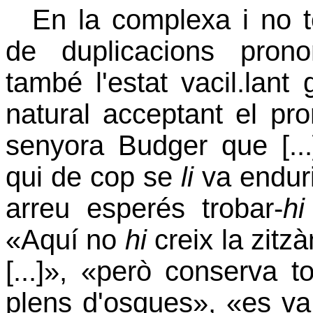
En la complexa i no to
de duplicacions pron
també l'estat vacil.lant
natural acceptant el pr
senyora Budger que [...
qui de cop se
li
va enduri
arreu esperés trobar-
hi
«Aquí no
hi
creix la zitz
[...]», «però conserva t
plens d'osques», «es va 