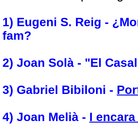
1) Eugeni S. Reig - ¿Mo
fam?
2) Joan Solà - "El Casal
3) Gabriel Bibiloni -
Por
4) Joan Melià -
I encara