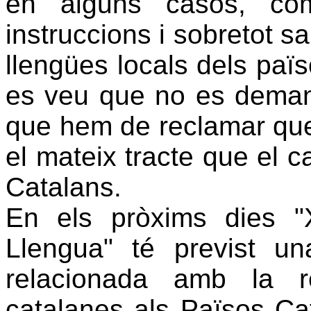
en alguns casos, co
instruccions i sobretot s
llengües locals dels païso
es veu que no es demana
que hem de reclamar que e
el mateix tracte que el c
Catalans.
En els pròxims dies 
Llengua" té previst 
relacionada amb la r
catalanes als Països Cat