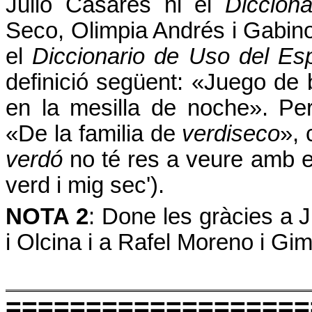
Julio Casares ni el
Diccion
Seco, Olimpia Andrés i Gabi
el
Diccionario de Uso del Es
definició següent:
«Juego de 
en la mesilla de noche»
. Pe
«De la familia de
verdiseco
», 
verdó
no té res a veure amb el
verd i mig sec').
NOTA 2
: Done les gràcies a 
i Olcina i a Rafel Moreno i Gi
===================