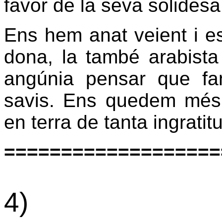
favor de la seva solides
Ens hem anat veient i es
dona, la també arabist
angúnia pensar que fa
savis. Ens quedem més 
en terra de tanta ingratit
===================
4)