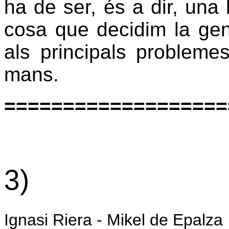
ha de ser, és a dir, una
cosa que decidim la gent
als principals probleme
mans.
===================
3)
Ignasi Riera - Mikel de Epalza