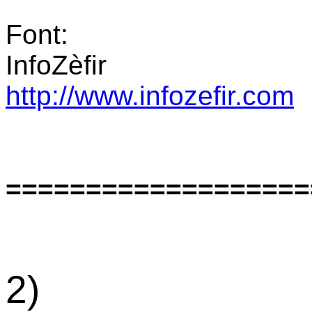
Font:
InfoZèfir
http://www.infozefir.com
===================
2)