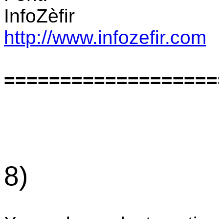
InfoZèfir
http://www.infozefir.com
===================
8)