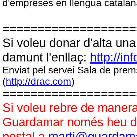
d'empreses en llengua catalan
===================
Si voleu donar d'alta una
damunt l'enllaç:
http://in
Enviat pel servei Sala de pre
(
http://drac.com
)
===================
Si voleu rebre de manera
Guardamar només heu d'e
postal a
marti@guardama