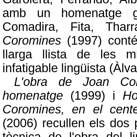
amb un homenatge gràf
Comadira, Fita, Tharra
Coromines
(1997) conté
llarga llista de les m
infatigable lingüista (Àlv
L'obra de Joan Cor
homenatge
(1999) i
Ho
Coromines, en el cent
(2006) recullen els dos 
tècnica de l'obra del l