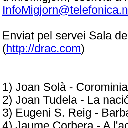
InfoMigjorn@telefonica.n
Enviat pel servei Sala 
(
http://drac.com
)
1) Joan Solà - Corominiad
2) Joan Tudela - La nació
3) Eugeni S. Reig - Barba
4) Jaume Corbera - A l'