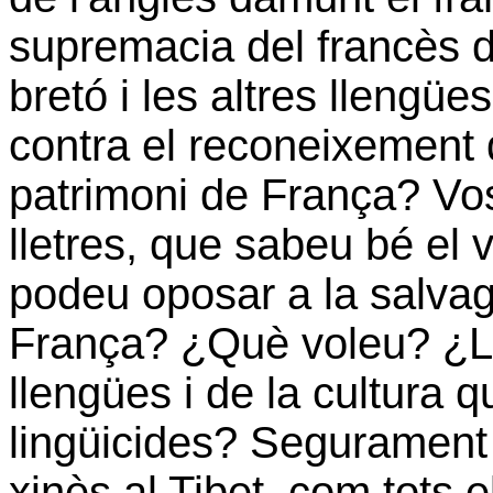
supremacia del francès da
bretó i les altres llengü
contra el reconeixement
patrimoni de França? Vo
lletres, que sabeu bé el 
podeu oposar a la salvag
França? ¿Què voleu? ¿La
llengües i de la cultura
lingüicides? Segurament 
xinès al Tibet, com tots 