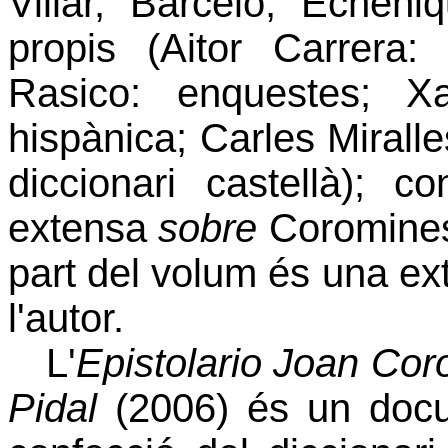
Villar, Barceló, Echeniq
propis (Aitor Carrera:
Rasico: enquestes; Xa
hispànica; Carles Miralle
diccionari castellà); co
extensa
sobre
Coromines
part del volum és una ex
l'autor.
L'
Epistolario Joan C
Pidal
(2006) és un docu