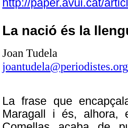
http://paper.avui.cat/arti
La nació és la llen
Joan Tudela
joantudela@periodistes.org
La frase que encapçal
Maragall i és, alhora, 
Comellas acaba de pu