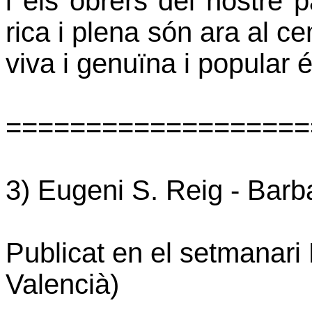
i els obrers del nostre 
rica i plena són ara al ce
viva i genuïna i popular 
===================
3) Eugeni S. Reig -
Barba
Publicat en el setmanari
Valencià)